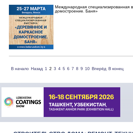
Международная специализированная в
домостроение. Баня»
В начало
Назад
1
2
3
4
5
6
7
8
9
10
Вперёд
В конец