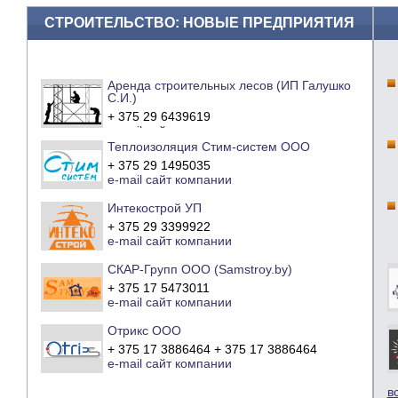
СТРОИТЕЛЬСТВО: НОВЫЕ ПРЕДПРИЯТИЯ
Аренда строительных лесов (ИП Галушко
С.И.)
+ 375 29 6439619
e-mail
сайт компании
Теплоизоляция Стим-систем ООО
+ 375 29 1495035
e-mail
сайт компании
Интекострой УП
+ 375 29 3399922
e-mail
сайт компании
СКАР-Групп ООО (Samstroy.by)
+ 375 17 5473011
e-mail
сайт компании
Отрикс ООО
+ 375 17 3886464 + 375 17 3886464
e-mail
сайт компании
в