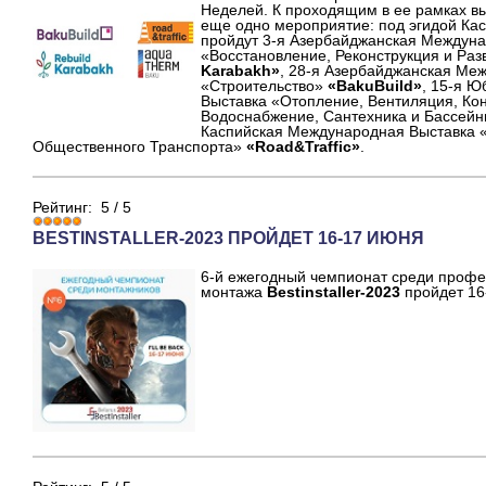
Неделей. К проходящим в ее рамках вы
еще одно мероприятие: под эгидой Ка
пройдут 3-я Азербайджанская Междун
«Восстановление, Реконструкция и Ра
Karabakh»
, 28-я Азербайджанская Ме
«Строительство»
«BakuBuild»
, 15-я 
Выставка «Отопление, Вентиляция, Ко
Водоснабжение, Сантехника и Бассей
Каспийская Международная Выставка 
Общественного Транспорта»
«Road&Traffic»
.
Рейтинг:
5
/
5
BESTINSTALLER-2023 ПРОЙДЕТ 16-17 ИЮНЯ
6-й ежегодный чемпионат среди профе
монтажа
Bestinstaller-2023
пройдет 16