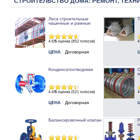
СТРОИТЕЛЬСТВО ДОМА: РЕМОНТ, ТЕХНИ
Леса строительные
Т
чашечные и рамные
4.6/
5
оценка (852 голосов)
4
ЦЕНА
Договорная
Конденсатоотводчики
к
4.4/
5
оценка (521 голосов)
4
ЦЕНА
Договорная
Балансировочный клапан
Р
п