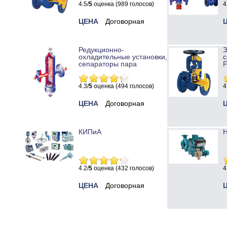
4.5/
5
оценка (989 голосов)
4
ЦЕНА
Договорная
Редукционно-
охладительные установки,
с
сепараторы пара
4.3/
5
оценка (494 голосов)
4
ЦЕНА
Договорная
КИПиА
Н
4.2/
5
оценка (432 голосов)
4
ЦЕНА
Договорная