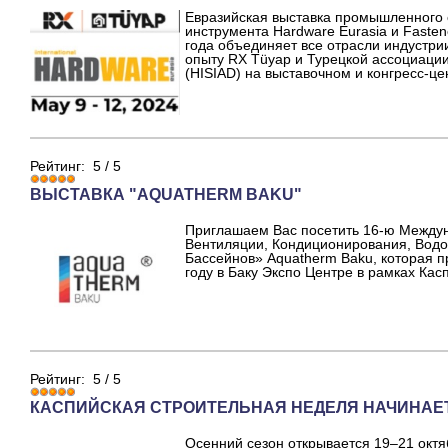
Евразийская выставка промышленного 
инструмента Hardware Eurasia и Fasten
года объединяет все отрасли индустр
опыту RX Tüyap и Турецкой ассоциаци
(HISIAD) на выставочном и конгресс-це
Рейтинг:
5
/
5
ВЫСТАВКА "AQUATHERM BAKU"
Приглашаем Вас посетить 16-ю Между
Вентиляции, Кондиционирования, Водо
Бассейнов» Aquatherm Baku, которая пр
году в Баку Экспо Центре в рамках Ка
Рейтинг:
5
/
5
КАСПИЙСКАЯ СТРОИТЕЛЬНАЯ НЕДЕЛЯ НАЧИНАЕТ
Осенний сезон открывается 19–21 окт