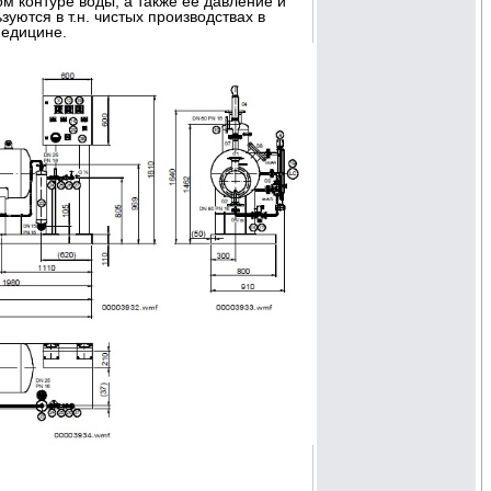
 контуре воды, а также ее давление и
уются в т.н. чистых производствах в
медицине.