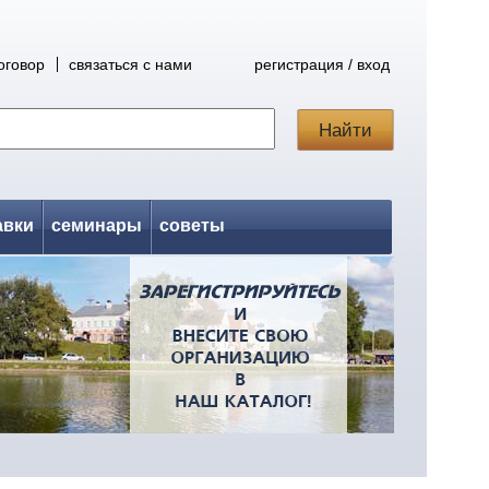
оговор
связаться с нами
регистрация / вход
авки
семинары
советы