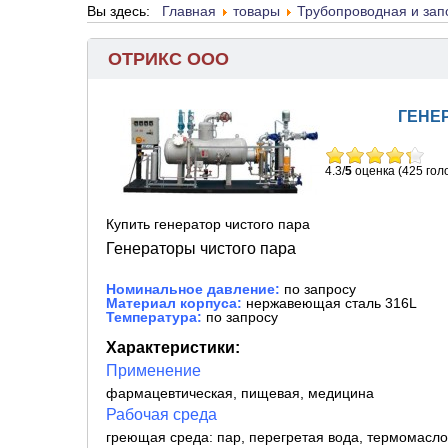
Вы здесь:
Главная
товары
Трубопроводная и за
ОТРИКС ООО
ГЕНЕ
4.3/
5
оценка (425 гол
Купить генератор чистого пара
Г
енераторы чистого пара
Номинальное давление:
по запросу
Материал корпуса:
нержавеющая сталь 316L
Температура:
по запросу
Характеристики:
Применение
фармацевтическая, пищевая, медицина
Рабочая cреда
греющая среда: пар, перегретая вода, термомасло