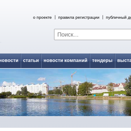
о проекте
правила регистрации
публичный д
новости
статьи
новости компаний
тендеры
выст