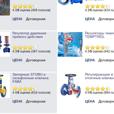
4.3/
5
оценка (409 голосов)
4.3/
5
оценка (424 го
ЦЕНА
Договорная
ЦЕНА
Договор
Регулятор давления
Регуляторы темп
прямого действия
TEMPTROL
4.3/
5
оценка (387 голосов)
4.3/
5
оценка (442 го
ЦЕНА
Договорная
ЦЕНА
Договор
Запорные STOBU и
Регулирующие и
сильфонные клапана
отсечные клапан
FABA
4.4/
5
оценка (816 голосов)
4.5/
5
оценка (994 го
ЦЕНА
Договорная
ЦЕНА
Договор