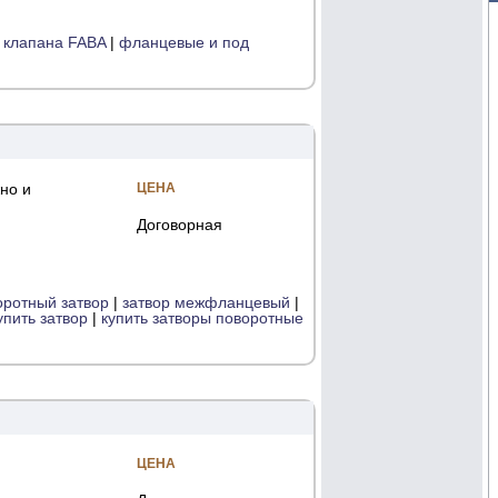
 клапана FABA
|
фланцевые и под
но и
ЦЕНА
Договорная
оротный затвор
|
затвор межфланцевый
|
упить затвор
|
купить затворы поворотные
ЦЕНА