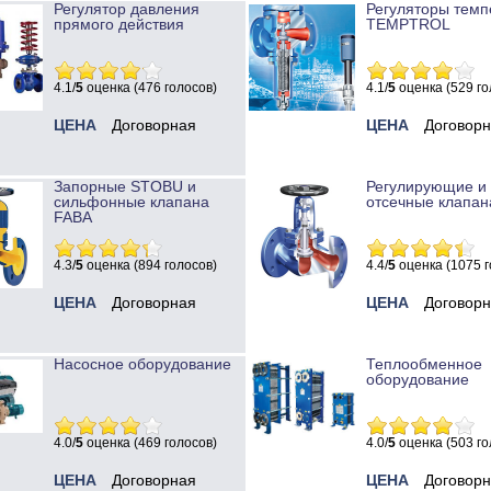
Регулятор давления
Регуляторы темп
прямого действия
TEMPTROL
4.1/
5
оценка (476 голосов)
4.1/
5
оценка (529 го
ЦЕНА
Договорная
ЦЕНА
Договор
Запорные STOBU и
Регулирующие и
сильфонные клапана
отсечные клапан
FABA
4.3/
5
оценка (894 голосов)
4.4/
5
оценка (1075 г
ЦЕНА
Договорная
ЦЕНА
Договор
Насосное оборудование
Теплообменное
оборудование
4.0/
5
оценка (469 голосов)
4.0/
5
оценка (503 го
ЦЕНА
Договорная
ЦЕНА
Договор