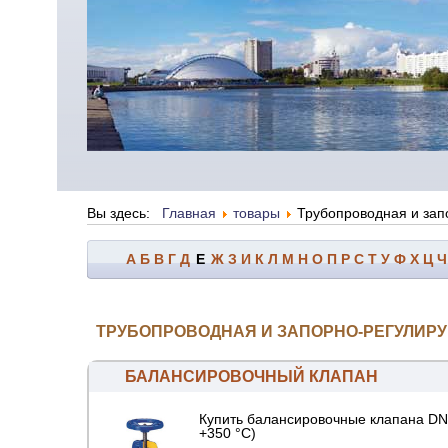
Вы здесь:
Главная
товары
Трубопроводная и за
А
Б
В
Г
Д
Е
Ж
З
И
К
Л
М
Н
О
П
Р
С
Т
У
Ф
Х
Ц
Ч
ТРУБОПРОВОДНАЯ И ЗАПОРНО-РЕГУЛИРУ
БАЛАНСИРОВОЧНЫЙ КЛАПАН
Купить балансировочные клапана DN1
+350 °С)