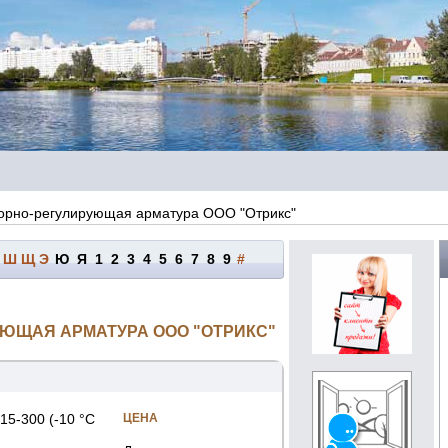
порно-регулирующая арматура ООО "Отрикс"
Ш
Щ
Э
Ю
Я
1
2
3
4
5
6
7
8
9
#
ЮЩАЯ АРМАТУРА ООО "ОТРИКС"
5-300 (-10 °С
ЦЕНА