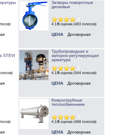
ературы
Затворы поворотные
дисковые
лосов)
4.1/
5
оценка (483 голосов)
ная
ЦЕНА
Договорная
Трубопроводная и
а STEVI
запорно-регулирующая
арматура
олосов)
4.1/
5
оценка (544 голосов)
ная
ЦЕНА
Договорная
Кожухотрубные
теплообменники
лосов)
4.1/
5
оценка (468 голосов)
ная
ЦЕНА
Договорная