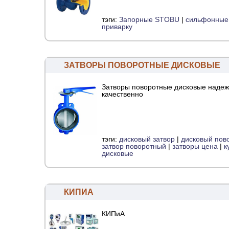
тэги:
Запорные STOBU
|
сильфонные
приварку
ЗАТВОРЫ ПОВОРОТНЫЕ ДИСКОВЫЕ
Затворы поворотные дисковые надеж
качественно
тэги:
дисковый затвор
|
дисковый пов
затвор поворотный
|
затворы цена
|
к
дисковые
КИПИА
КИПиА