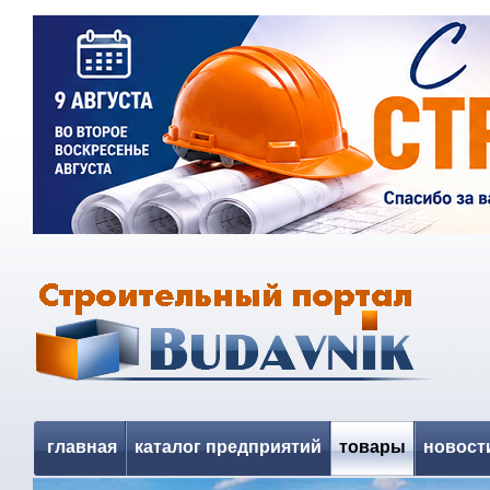
главная
каталог предприятий
товары
новост