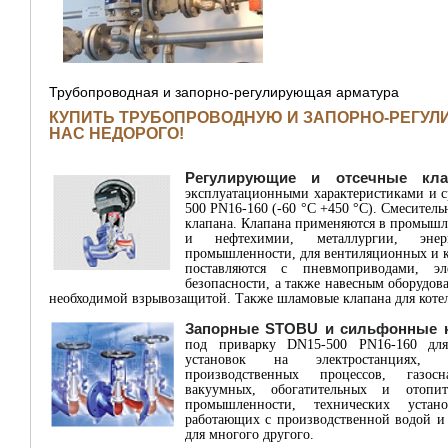
Трубопроводная и запорно-регулирующая арматура
КУПИТЬ ТРУБОПРОВОДНУЮ И ЗАПОРНО-РЕГУЛ
НАС НЕДОРОГО!
Регулирующие и отсечные кла
эксплуатационными характеристиками и с
500 PN16-160 (-60 °С +450 °С). Смеситель
клапана. Клапана применяются в промыш
и нефтехимии, металлургии, энер
промышленности, для вентиляционных и к
поставляются с пневмоприводами, э
безопасности, а также навесным оборудо
необходимой взрывозащитой. Также шламовые клапана для коте
Запорные STOBU и сильфонные 
под приварку DN15-500 PN16-160 для
установок на электростанциях, з
производственных процессов, газос
вакуумных, обогатительных и отопит
промышленности, технических устан
работающих с производственной водой и 
для многого другого.