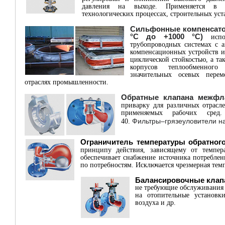
давления на выходе. Применяется в 
технологических процессах, строительных уст
Сильфонные компенсатор
°C до +1000 °C)
испол
трубопроводных системах с а
компенсационных устройств и
циклической стойкостью, а т
корпусов теплообменного
значительных осевых пере
отраслях промышленности.
Обратные клапана межфл
приварку для различных отрас
применяемых рабочих сред
Фильтры–грязеуловители н
40.
Ограничитель температуры обратног
принципу действия, зависящему от темпер
обеспечивает снабжение источника потреблен
по потребностям. Исключается чрезмерная темп
Балансировочные клапан
не требующие обслуживания
на отопительные установк
воздуха и др.