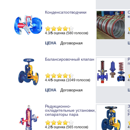
Конденсатоотводчики
к
4.3/
5
оценка (580 голосов)
4
ЦЕНА
Договорная
Балансировочный клапан
Р
п
4.4/
5
оценка (1049 голосов)
4
ЦЕНА
Договорная
Редукционно-
охладительные установки,
с
сепараторы пара
4.2/
5
оценка (565 голосов)
4