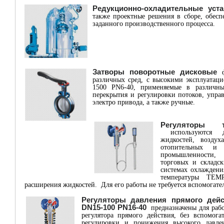
Редукционно-охладительные уста
также проектные решения в сборе, обес
заданного производственного процесса.
Затворы поворотные дисковые
различных сред, с высокими эксплуатац
1500 PN6-40, применяемые в различны
перекрытия и регулировки потоков, упра
электро привода, а также ручные.
Регуляторы 
используются дл
жидкостей, возду
отопительных и 
промышленности,
торговых и складск
системах охлаждени
температуры TEM
расширения жидкостей. Для его работы не требуется вспомогате
Регуляторы давления прямого дей
DN15-100 PN16-40
предназначены для рабо
регулятора прямого действия, без вспомога
регулировки и понижения высокого давле