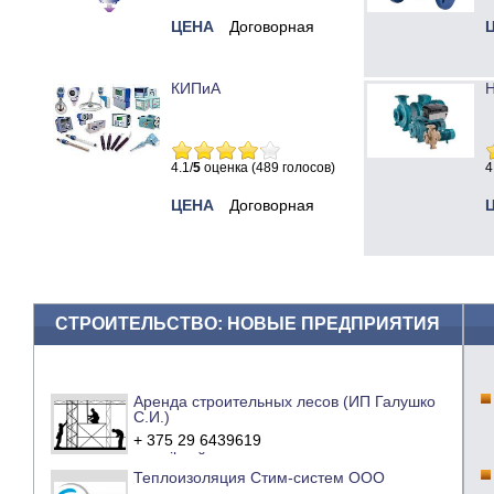
ЦЕНА
Договорная
КИПиА
Н
4.1/
5
оценка (489 голосов)
4
ЦЕНА
Договорная
СТРОИТЕЛЬСТВО: НОВЫЕ ПРЕДПРИЯТИЯ
Аренда строительных лесов (ИП Галушко
С.И.)
+ 375 29 6439619
e-mail
сайт компании
Теплоизоляция Стим-систем ООО