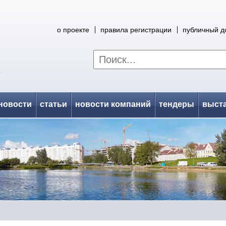
о проекте
правила регистрации
публичный д
новости
статьи
новости компаний
тендеры
выст