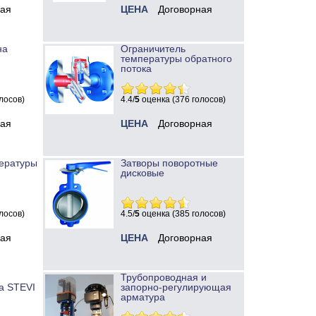
ная
ЦЕНА
Договорная
на
Ограничитель
температуры обратного
потока
лосов)
4.4/
5
оценка (376 голосов)
ная
ЦЕНА
Договорная
ературы
Затворы поворотные
дисковые
лосов)
4.5/
5
оценка (385 голосов)
ная
ЦЕНА
Договорная
Трубопроводная и
а STEVI
запорно-регулирующая
арматура