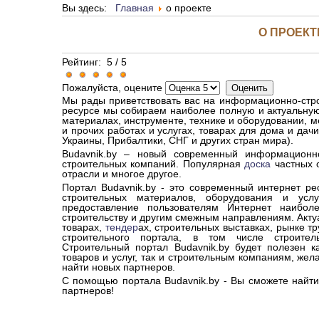
Вы здесь:
Главная
о проекте
О ПРОЕКТ
Рейтинг:
5
/
5
Пожалуйста, оцените
Мы рады приветствовать вас на информационно-ст
ресурсе мы собираем наиболее полную и актуальну
материалах, инструменте, технике и оборудовании, м
и прочих работах и услугах, товарах для дома и дач
Украины, Прибалтики, СНГ и других стран мира).
Budavnik.by – новый современный информационн
строительных компаний. Популярная
доска
частных 
отрасли и многое другое.
Портал Budavnik.by - это современный интернет р
строительных материалов, оборудования и усл
предоставление пользователям Интернет наибо
строительству и другим смежным направлениям. Акту
товарах,
тендер
ах, строительных выставках, рынке т
строительного портала, в том числе строител
Строительный портал Budavnik.by будет полезен к
товаров и услуг, так и строительным компаниям, же
найти новых партнеров.
С помощью портала Budavnik.by - Вы cможете найти
партнеров!