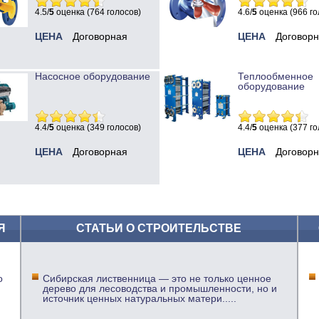
4.5/
5
оценка (764 голосов)
4.6/
5
оценка (966 го
ЦЕНА
Договорная
ЦЕНА
Договор
Насосное оборудование
Теплообменное
оборудование
4.4/
5
оценка (349 голосов)
4.4/
5
оценка (377 го
ЦЕНА
Договорная
ЦЕНА
Договор
Я
СТАТЬИ О СТРОИТЕЛЬСТВЕ
о
Сибирская лиственница — это не только ценное
дерево для лесоводства и промышленности, но и
источник ценных натуральных матери
.....