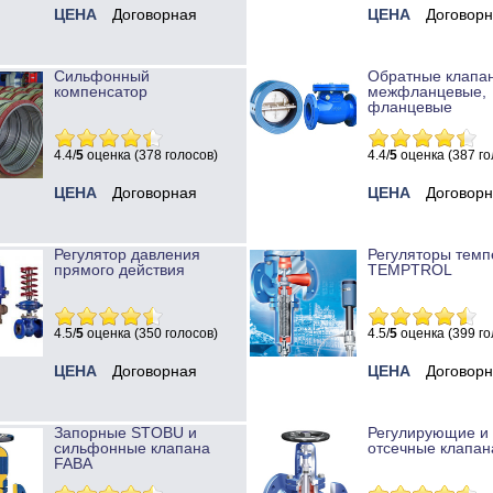
ЦЕНА
Договорная
ЦЕНА
Договор
Сильфонный
Обратные клапа
компенсатор
межфланцевые,
фланцевые
4.4/
5
оценка (378 голосов)
4.4/
5
оценка (387 го
ЦЕНА
Договорная
ЦЕНА
Договор
Регулятор давления
Регуляторы темп
прямого действия
TEMPTROL
4.5/
5
оценка (350 голосов)
4.5/
5
оценка (399 го
ЦЕНА
Договорная
ЦЕНА
Договор
Запорные STOBU и
Регулирующие и
сильфонные клапана
отсечные клапан
FABA