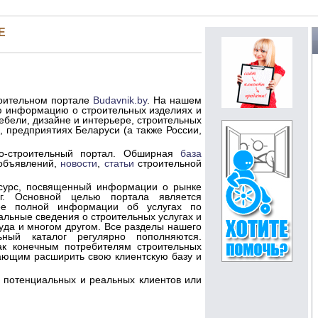
Е
роительном портале
Budavnik.by
. На нашем
ю информацию о строительных изделиях и
ебели, дизайне и интерьере, строительных
и, предприятиях Беларуси (а также России,
о-строительный портал. Обширная
база
объявлений,
новости
,
статьи
строительной
есурс, посвященный информации о рынке
уг. Основной целью портала является
лее полной информации об услугах по
альные сведения о строительных услугах и
руда и многом другом. Все разделы нашего
ьный каталог регулярно пополняются.
ак конечным потребителям строительных
лающим расширить свою клиентскую базу и
 потенциальных и реальных клиентов или