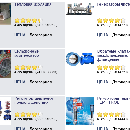
Тепловая изоляция
Генераторы чист
4.4/
5
оценка (370 голосов)
4.3/
5
оценка (427 го
ЦЕНА
Договорная
ЦЕНА
Договор
Сильфонный
Обратные клапа
компенсатор
межфланцевые,
фланцевые
4.3/
5
оценка (411 голосов)
4.3/
5
оценка (425 го
ЦЕНА
Договорная
ЦЕНА
Договор
Регулятор давления
Регуляторы темп
прямого действия
TEMPTROL
4.3/
5
оценка (389 голосов)
4.3/
5
оценка (444 го
ЦЕНА
Договорная
ЦЕНА
Договор