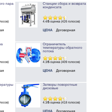
ого пара
Станции сбора и возврата
конденсата
лосов)
4.4/
5
оценка (426 голосов)
ная
ЦЕНА
Договорная
на
Ограничитель
температуры обратного
потока
лосов)
4.3/
5
оценка (409 голосов)
ная
ЦЕНА
Договорная
ературы
Затворы поворотные
дисковые
лосов)
4.3/
5
оценка (418 голосов)
ная
ЦЕНА
Договорная