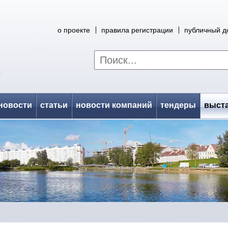
о проекте
правила регистрации
публичный д
новости
статьи
новости компаний
тендеры
выст