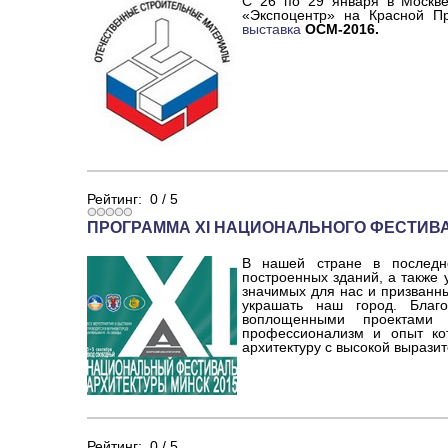
С 26 по 29 января в Москве
«Экспоцентр» на Красной Пр
выставка
ОСМ-2016.
Рейтинг:
0
/
5
ПРОГРАММА ХI НАЦИОНАЛЬНОГО ФЕСТИВА
В нашей стране в последне
построенных зданий, а также 
значимых для нас и призванн
украшать наш город. Благ
воплощенными проектами о
профессионализм и опыт кот
архитектуру с высокой вырази
Рейтинг:
0
/
5