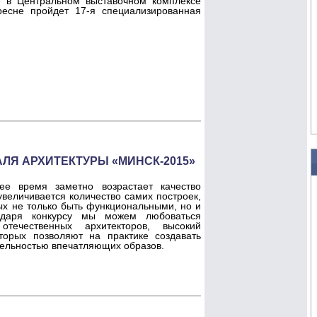
 в Центральном выставочном комплексе
есне пройдет 17-я специализированная
ЛЯ АРХИТЕКТУРЫ «МИНСК-2015»
е время заметно возрастает качество
увеличивается количество самих построек,
ых не только быть функциональными, но и
одаря конкурсу мы можем любоваться
течественных архитекторов, высокий
орых позволяют на практике создавать
тельностью впечатляющих образов.