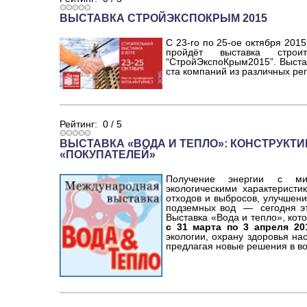
ВЫСТАВКА СТРОЙЭКСПОКРЫМ 2015
С 23-го по 25-ое октября 2015
пройдёт выставка строи
“СтройЭкспоКрым2015”. Выста
ста компаний из различных ре
Рейтинг:
0
/
5
ВЫСТАВКА «ВОДА И ТЕПЛО»: КОНСТРУКТ
«ПОКУПАТЕЛЕЙ»
Получение энергии с ми
экологическими характерист
отходов и выбросов, улучшени
подземных вод — сегодня эт
Выставка «Вода и тепло», кот
с 31 марта по 3 апреля 20
экологии, охрану здоровья на
предлагая новые решения в во