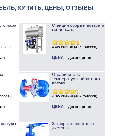
БЕЛЬ, КУПИТЬ, ЦЕНЫ, ОТЗЫВЫ
ого пара
Станции сбора и возврата
конденсата
лосов)
4.4/
5
оценка (426 голосов)
ная
ЦЕНА
Договорная
на
Ограничитель
температуры обратного
потока
лосов)
4.3/
5
оценка (407 голосов)
ная
ЦЕНА
Договорная
ературы
Затворы поворотные
дисковые