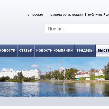
о проекте
правила регистрации
публичный д
новости
статьи
новости компаний
тендеры
выст