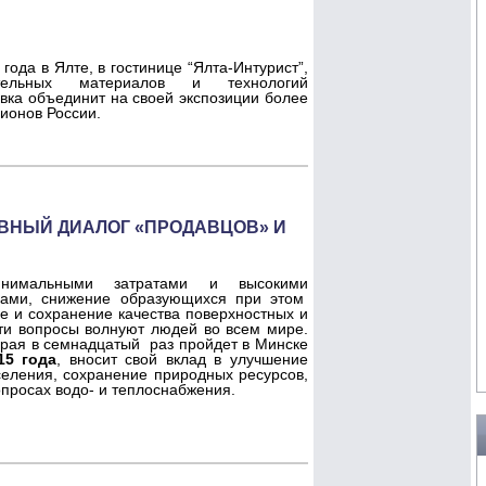
 года в Ялте, в гостинице “Ялта-Интурист”,
тельных материалов и технологий
вка объединит на своей экспозиции более
гионов России.
ИВНЫЙ ДИАЛОГ «ПРОДАВЦОВ» И
нимальными затратами и высокими
иками, снижение образующихся при этом
е и сохранение качества поверхностных и
и вопросы волнуют людей во всем мире.
орая в семнадцатый раз пройдет в Минске
15 года
, вносит свой вклад в улучшение
селения, сохранение природных ресурсов,
просах водо- и теплоснабжения.