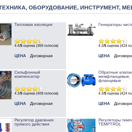
ТЕХНИКА, ОБОРУДОВАНИЕ, ИНСТРУМЕНТ, МЕ
Тепловая изоляция
Генераторы чист
4.4/
5
оценка (369 голосов)
4.3/
5
оценка (424 го
ЦЕНА
Договорная
ЦЕНА
Договор
Сильфонный
Обратные клапа
компенсатор
межфланцевые,
фланцевые
4.3/
5
оценка (409 голосов)
4.3/
5
оценка (424 го
ЦЕНА
Договорная
ЦЕНА
Договор
Регулятор давления
Регуляторы темп
прямого действия
TEMPTROL