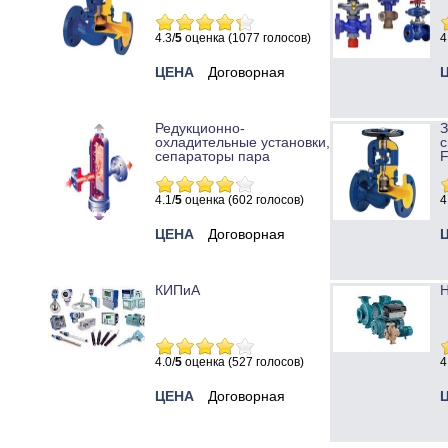
4.3/
5
оценка (1077 голосов)
4
ЦЕНА
Договорная
Редукционно-
охладительные установки,
с
сепараторы пара
4.1/
5
оценка (602 голосов)
4
ЦЕНА
Договорная
КИПиА
Н
4.0/
5
оценка (527 голосов)
4
ЦЕНА
Договорная