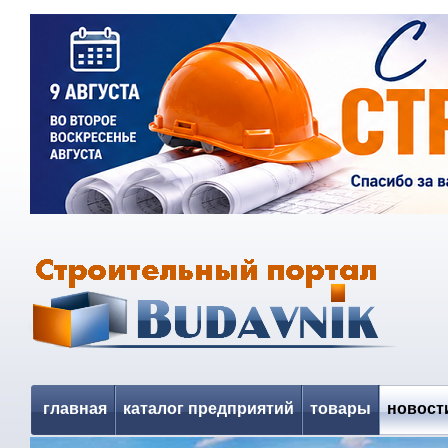
главная
каталог предприятий
товары
новост