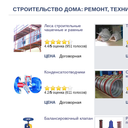
СТРОИТЕЛЬСТВО ДОМА: РЕМОНТ, ТЕХНИ
Леса строительные
Т
чашечные и рамные
4.4/
5
оценка (951 голосов)
4
ЦЕНА
Договорная
Конденсатоотводчики
к
4.2/
5
оценка (611 голосов)
4
ЦЕНА
Договорная
Балансировочный клапан
Р
п