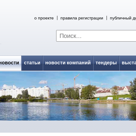
о проекте
правила регистрации
публичный д
новости
статьи
новости компаний
тендеры
выст