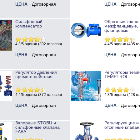
ЦЕНА
Договорная
ЦЕНА
Договор
Сильфонный
Обратные клапа
компенсатор
межфланцевые,
фланцевые
4.3/
5
оценка (392 голосов)
4.4/
5
оценка (405 го
ЦЕНА
Договорная
ЦЕНА
Договор
Регулятор давления
Регуляторы темп
прямого действия
TEMPTROL
4.4/
5
оценка (372 голосов)
4.3/
5
оценка (428 го
ЦЕНА
Договорная
ЦЕНА
Договор
Запорные STOBU и
Регулирующие и
сильфонные клапана
отсечные клапан
FABA