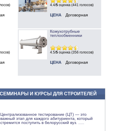
лосов)
4.4/
5
оценка (441 голосов)
ная
ЦЕНА
Договорная
Кожухотрубные
теплообменники
лосов)
4.5/
5
оценка (356 голосов)
ная
ЦЕНА
Договорная
СЕМИНАРЫ И КУРСЫ ДЛЯ СТРОИТЕЛЕЙ
Централизованное тестирование (ЦТ) — это
важный этап для каждого абитуриента, который
стремится поступить в белорусский вуз.
.....