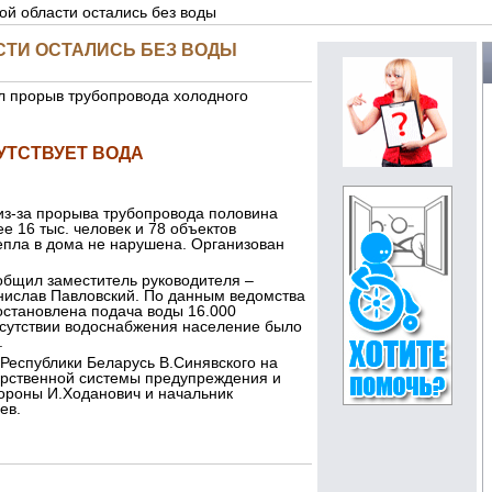
й области остались без воды
ТИ ОСТАЛИСЬ БЕЗ ВОДЫ
ел прорыв трубопровода холодного
УТСТВУЕТ ВОДА
из-за прорыва трубопровода половина
е 16 тыс. человек и 78 объектов
епла в дома не нарушена. Организован
общил заместитель руководителя –
ислав Павловский. По данным ведомства
остановлена подача воды 16.000
тсутствии водоснабжения население было
.
Республики Беларусь В.Синявского на
арственной системы предупреждения и
ороны И.Ходанович и начальник
ев.