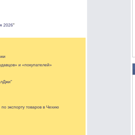
я 2026
"
ыки
одавцов» и «покупателей»
елДжи"
 по экспорту товаров в Чехию