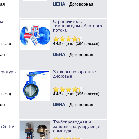
ная
ЦЕНА
Договорная
на
Ограничитель
температуры обратного
потока
лосов)
4.4/
5
оценка (390 голосов)
ная
ЦЕНА
Договорная
ературы
Затворы поворотные
дисковые
лосов)
4.4/
5
оценка (396 голосов)
ная
ЦЕНА
Договорная
Трубопроводная и
а STEVI
запорно-регулирующая
арматура