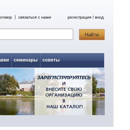
оговор
связаться с нами
регистрация / вход
авки
семинары
советы