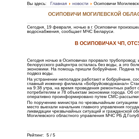
Вы здесь:
Главная
новости
Осиповичи Могилевско
ОСИПОВИЧИ МОГИЛЕВСКОЙ ОБЛАС
Сегодня, 19 февраля, ночью в г. Осиповичи произош
водоснабжения, сообщает МЧС Беларуси.
В ОСИПОВИЧАХ ЧП, ОТС
Сегодня ночью в Осиповичах прорвало трубопровод: 
белорусского райцентра осталась без воды, а это боле
экономики. На помощь пришли бобруйчане. Подача т
подвоз воды.
На устранении неполадок работают и бобруйчане, со
главный инженер филиала «Бобруйскводоканал» Стан
на 9:38 утра, на время проведения ремонтных работ 
потребителям и 78 объектам экономики города. Об о
оперативно проинформировано путем СМС-рассылки
По поручению министра по чрезвычайным ситуациям 
место выехали начальник главного управления госуд
ликвидации чрезвычайных ситуаций и гражданской об
Могилевского областного управления МЧС РБ Д.Голуб
Рейтинг:
5
/
5