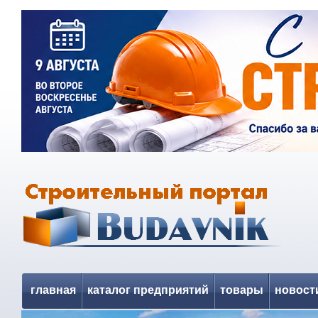
главная
каталог предприятий
товары
новост