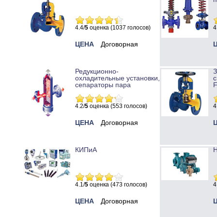
4.4/
5
оценка (1037 голосов)
4
ЦЕНА
Договорная
Редукционно-
охладительные установки,
с
сепараторы пара
4.2/
5
оценка (553 голосов)
4
ЦЕНА
Договорная
КИПиА
Н
4.1/
5
оценка (473 голосов)
4
ЦЕНА
Договорная