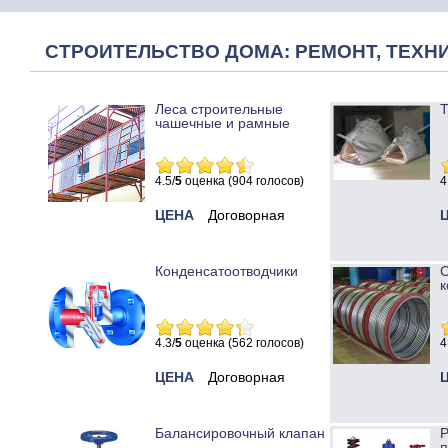
СТРОИТЕЛЬСТВО ДОМА: РЕМОНТ, ТЕХНИ
Леса строительные
Т
чашечные и рамные
4.5/
5
оценка (904 голосов)
4
ЦЕНА
Договорная
Конденсатоотводчики
к
4.3/
5
оценка (562 голосов)
4
ЦЕНА
Договорная
Балансировочный клапан
Р
п