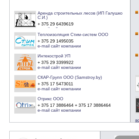
Аренда строительных лесов (ИП Галушко
С.И.)
+ 375 29 6439619
e-mail
сайт компании
Теплоизоляция Стим-систем ООО
+ 375 29 1495035
e-mail
сайт компании
Интекострой УП
+ 375 29 3399922
e-mail
сайт компании
СКАР-Групп ООО (Samstroy.by)
+ 375 17 5473011
e-mail
сайт компании
Отрикс ООО
+ 375 17 3886464 + 375 17 3886464
e-mail
сайт компании
в