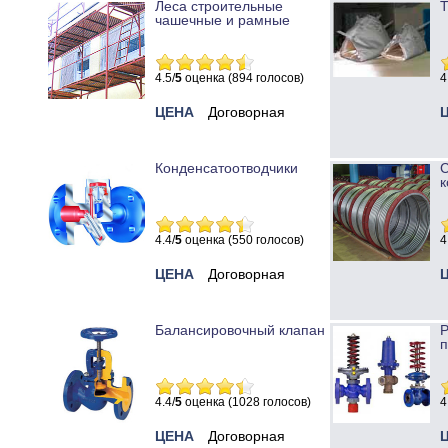
Леса строительные
Т
чашечные и рамные
4.5/
5
оценка (894 голосов)
4
ЦЕНА
Договорная
Конденсатоотводчики
к
4.4/
5
оценка (550 голосов)
4
ЦЕНА
Договорная
Балансировочный клапан
Р
п
4.4/
5
оценка (1028 голосов)
4
ЦЕНА
Договорная