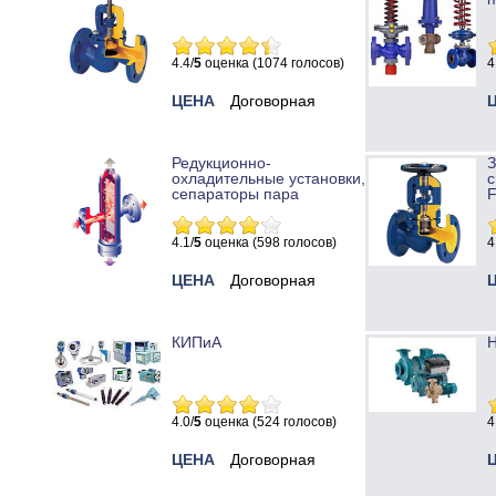
4.4/
5
оценка (1074 голосов)
4
ЦЕНА
Договорная
Редукционно-
охладительные установки,
с
сепараторы пара
4.1/
5
оценка (598 голосов)
4
ЦЕНА
Договорная
КИПиА
Н
4.0/
5
оценка (524 голосов)
4
ЦЕНА
Договорная