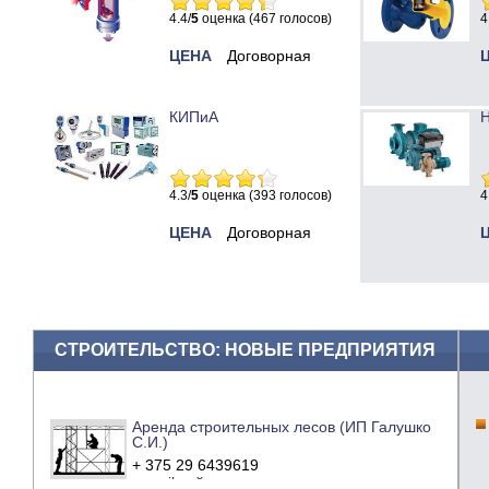
4.4/
5
оценка (467 голосов)
4
ЦЕНА
Договорная
КИПиА
Н
4.3/
5
оценка (393 голосов)
4
ЦЕНА
Договорная
СТРОИТЕЛЬСТВО: НОВЫЕ ПРЕДПРИЯТИЯ
Аренда строительных лесов (ИП Галушко
С.И.)
+ 375 29 6439619
e-mail
сайт компании