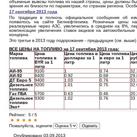
объемные вывозы топлива из нашей страны, цены должны бы
зрения их близости по параметрам, по странам региона. Особен
17 сентября 2013 года
По традиции в полночь официальное сообщение об из
появилось на сайте Белнефтехима. Розничные цены на
реализуемые через АЗС, увеличились в среднем на 8%, пе
компенсации увеличения ставок акцизов на автомобильные 
концерна.
Это третье в 2013 году подорожание - предыдущее (см. выше)
ВСЕ ЦЕНЫ НА ТОПЛИВО на 17 сентября 2013 года:
Марка
Цена
Цена топлива в
Цена топлива
Це
топлива
топлива в
долларах за 1
в евро за 1
ру
BYR за 1
литр
литр
ли
литр
АИ-95
9100
1
0.74
32.
АИ-92
8400
0.92
0.68
29.
ДТ Евро 5
9400
1.03
0.76
33.
Дизельное
9200
1.01
0.75
32.
топливо
Газ ПБА
5700
0.63
0.46
20.
Дизельное
9300
1.02
0.76
33
топливо
Эко+
Рейтинг:
5
/
5
Пожалуйста, оцените
Опубликовано 03.09.2013