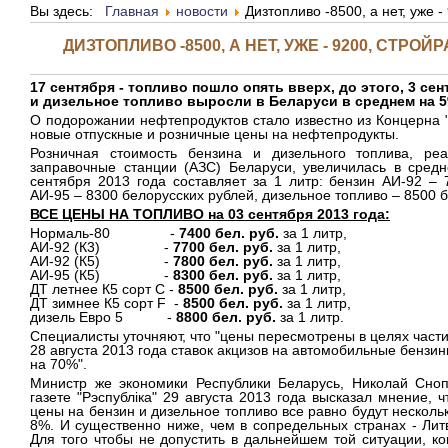
Вы здесь:
Главная
новости
Дизтопливо -8500, а нет, уже
ДИЗТОПЛИВО -8500, А НЕТ, УЖЕ - 9200, СТ
17 сентября - топливо пошло опять вверх, до этого, 3 сен
и дизельное топливо выросли в Беларуси в среднем на 5
О подорожании нефтепродуктов стало известно из Концерна 
новые отпускные и розничные цены на нефтепродукты.
Розничная стоимость бензина и дизельного топлива, ре
заправочные станции (АЗС) Беларуси, увеличилась в сред
сентября 2013 года составляет за 1 литр: бензин АИ-92 – 
АИ-95 – 8300 белорусских рублей, дизельное топливо – 8500 
ВСЕ ЦЕНЫ НА ТОПЛИВО на 03 сентября 2013 года:
Нормаль-80 -
7400 бел. руб.
за 1 литр,
АИ-92 (К3) -
7700
бел. руб.
за 1 литр,
АИ-92 (К5) -
7800
бел. руб.
за 1 литр,
АИ-95 (К5) -
8300
бел. руб.
за 1 литр,
ДТ летнее К5 сорт С -
8500
бел. руб.
за 1 литр,
ДТ зимнее К5 сорт F -
8500
бел. руб.
за 1 литр,
дизель Евро 5 -
8800
бел. руб.
за 1 литр.
Специалисты уточняют, что "цены пересмотрены в целях час
28 августа 2013 года ставок акцизов на автомобильные бензи
на 70%".
Министр же экономики Республики Беларусь, Николай Сноп
газете "Рэспублiка" 29 августа 2013 года высказал мнение, 
цены на бензин и дизельное топливо все равно будут несколько
8%. И существенно ниже, чем в сопредельных странах - Лит
Для того чтобы не допустить в дальнейшем той ситуации, к