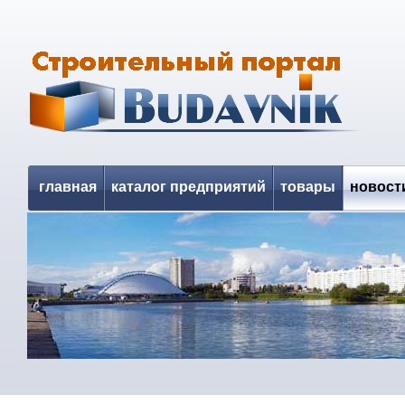
главная
каталог предприятий
товары
новост