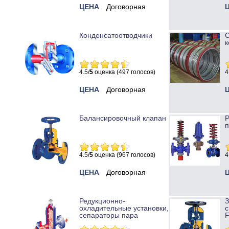
ЦЕНА
Договорная
Конденсатоотводчики
к
4.5/
5
оценка (497 голосов)
4
ЦЕНА
Договорная
Балансировочный клапан
Р
п
4.5/
5
оценка (967 голосов)
4
ЦЕНА
Договорная
Редукционно-
охладительные установки,
с
сепараторы пара