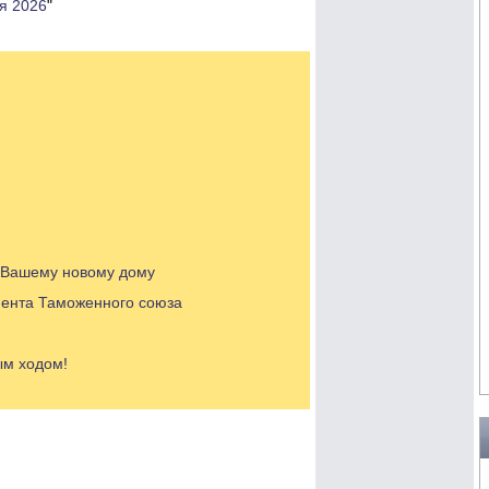
я 2026
"
к Вашему новому дому
амента Таможенного союза
ым ходом!