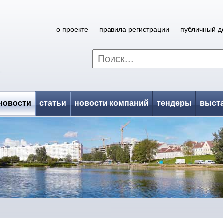
о проекте
правила регистрации
публичный д
новости
статьи
новости компаний
тендеры
выст