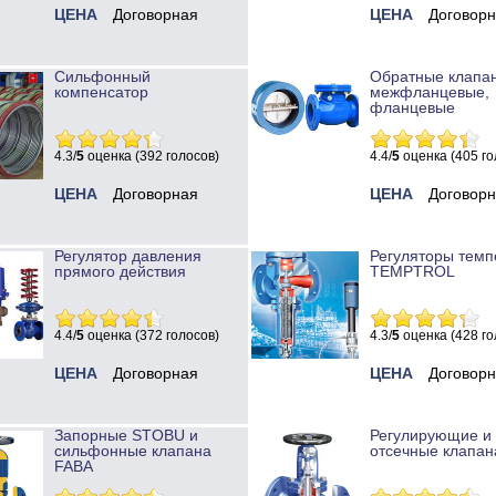
ЦЕНА
Договорная
ЦЕНА
Договор
Сильфонный
Обратные клапа
компенсатор
межфланцевые,
фланцевые
4.3/
5
оценка (392 голосов)
4.4/
5
оценка (405 го
ЦЕНА
Договорная
ЦЕНА
Договор
Регулятор давления
Регуляторы темп
прямого действия
TEMPTROL
4.4/
5
оценка (372 голосов)
4.3/
5
оценка (428 го
ЦЕНА
Договорная
ЦЕНА
Договор
Запорные STOBU и
Регулирующие и
сильфонные клапана
отсечные клапан
FABA