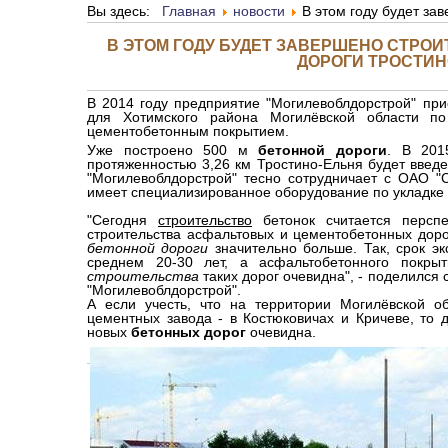
Вы здесь:
Главная
новости
В этом году будет за
В ЭТОМ ГОДУ БУДЕТ ЗАВЕРШЕНО СТРО
ДОРОГИ ТРОСТИН
В 2014 году предприятие "Могилевоблдорстрой" при
для Хотимского района Могилёвской области 
цементобетонным покрытием.
Уже построено 500 м
бетонной дороги
. В 201
протяженностью 3,26 км Тростино-Ельня будет введе
"Могилевоблдорстрой" тесно сотрудничает с ОАО "С
имеет специализированное оборудование по укладке 
"Сегодня
строительство
бетонок считается перспе
строительства асфальтовых и цементобетонных доро
бетонной дороги
значительно больше. Так, срок эк
среднем 20-30 лет, а асфальтобетонного покры
строительства
таких дорог очевидна", - поделился
"Могилевоблдорстрой".
А если учесть, что на территории Могилёвской о
цементных завода - в Костюковичах и Кричеве, то 
новых
бетонных дорог
очевидна.