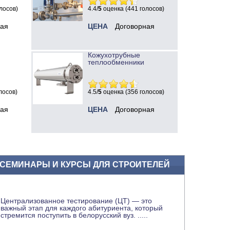
лосов)
4.4/
5
оценка (441 голосов)
ная
ЦЕНА
Договорная
Кожухотрубные
теплообменники
лосов)
4.5/
5
оценка (356 голосов)
ная
ЦЕНА
Договорная
СЕМИНАРЫ И КУРСЫ ДЛЯ СТРОИТЕЛЕЙ
Централизованное тестирование (ЦТ) — это
важный этап для каждого абитуриента, который
стремится поступить в белорусский вуз.
.....