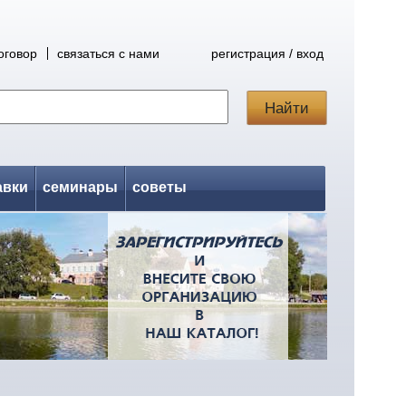
оговор
связаться с нами
регистрация / вход
авки
семинары
советы