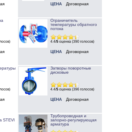
ная
ЦЕНА
Договорная
на
Ограничитель
температуры обратного
потока
лосов)
4.4/
5
оценка (390 голосов)
ная
ЦЕНА
Договорная
ературы
Затворы поворотные
дисковые
лосов)
4.4/
5
оценка (396 голосов)
ная
ЦЕНА
Договорная
Трубопроводная и
а STEVI
запорно-регулирующая
арматура