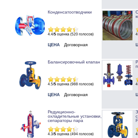
Конденсатоотводчики
к
4.4/
5
оценка (520 голосов)
4
ЦЕНА
Договорная
Балансировочный клапан
Р
п
4.5/
5
оценка (988 голосов)
4
ЦЕНА
Договорная
Редукционно-
охладительные установки,
с
сепараторы пара
4.3/
5
оценка (494 голосов)
4