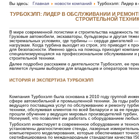
Вы здесь:
Главная
новости компаний
Турбохэлп: Лидер в
ТУРБОХЭЛП: ЛИДЕР В ОБСЛУЖИВАНИИ И РЕМОНТ
СТРОИТЕЛЬНОЙ ТЕХНИ
В мире современной логистики и строительства надежность те
Грузовые автомобили, экскаваторы, бульдозеры и другая тяже
экстремальных условиях, где турбины — сердце двигателей 
нагрузкам. Когда турбина выходит из строя, это приводит к п
для безопасности. Именно здесь на помощь приходит компани
специализирующаяся на профессиональном обслуживании и р
строительной техники.
Далее подробно расскажем о деятельности Турбохэлп, ее пр
является лучшим выбором для владельцев и операторов техни
ИСТОРИЯ И ЭКСПЕРТИЗА ТУРБОХЭЛП
Компания Турбохэлп была основана в 2010 году группой инже
сфере автомобильной и промышленной техники. За годы раб
ведущего поставщика услуг по обслуживанию и ремонту турбин
техники, обслуживая клиентов по всей Беларуси и за ее пре
прошли обучение у ведущих мировых производителей турбин, та
Honeywell, что позволяет им работать с оборудованием любых
Турбохэлп инвестирует в современное оборудование и техноло
установлены диагностические стенды, лазерные измерительн
компьютерного моделирования, которые обеспечивают точнос
сертифицирована по международным стандартам качества ISO