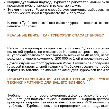
Индивидуальный подход
: Турбохэлп работает с малым биз
предлагая гибкие тарифы и выездные услуги.
Экологичность
: Ремонт способствует снижению выбросов, ч
экологических норм в строительстве и логистике.
Клиенты Турбохэлп отмечают высокий уровень сервиса: от ве
ценовой политики.
РЕАЛЬНЫЕ КЕЙСЫ: КАК ТУРБОХЭЛП СПАСАЕТ БИЗНЕС
Рассмотрим примеры из практики Турбохэлп. Одна строительн
поломкой турбины на экскаваторе Komatsu во время крупного
в Турбохэлп позволило восстановить технику за 48 часов, изб
результате клиент сэкономил 200 000 рублей и продолжил раб
Другой случай — флот грузовиков Volvo. Регулярное обслужив
грузовой и строительной техники в Турбохэлп увеличило пробе
затраты на топливо. Компания рекомендует Турбохэлп всем п
ПОЧЕМУ ОБСЛУЖИВАНИЕ И РЕМОНТ ТУРБИН ДЛЯ ГРУЗО
ТЕХНИКИ КРИТИЧНО ДЛЯ ВАШЕГО БИЗНЕСА
Турбины — это не просто компонент, а фактор успеха. В стро
мощность для подъема грузов, в логистике — скорость достав
приводит к авариям, как показывает статистика: 40% поломок 
турбинами. Турбохэлп помогает предотвратить это, предлагая