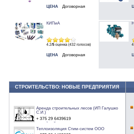
ЦЕНА
Договорная
КИПиА
Н
4.2/
5
оценка (432 голосов)
4
ЦЕНА
Договорная
СТРОИТЕЛЬСТВО: НОВЫЕ ПРЕДПРИЯТИЯ
Аренда строительных лесов (ИП Галушко
С.И.)
+ 375 29 6439619
e-mail
сайт компании
Теплоизоляция Стим-систем ООО