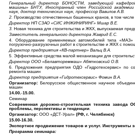
Генеральный директор БОНОСТМ, заведующий кафедр
машины» БНТУ, Иностранный член Российской академи
наук, доктор технических наук, профессор Вавилов А.В.
2.
Производство отечественных башенных кранов, в том числе
Директор НП СЗАО «СИС ИНЖИНИРИНГ» Мшар В.Е.
3.
Новая техника для строительства и ЖКХ, выпускаемая пре
Заместитель генерального директора Жаврид Е.С.
4. Оборудование применяемых автомобилей типа «МАЗ»
погрузочно-разгрузочных работ в строительстве и ЖКХ с пом
Директор предприятия «КВ-партнер» Вальц В.А.
5. Эффективные средства малой механизации для строительс
Директор ООО «Белавтореммаш» Абятковский О.В.
6. Предложения предприятия ОДО «Гидротехсервис» по с
ремонта машин
Директор предприятия «Гидротехсервис» Фомин В.А.
Организатор:
Белорусское общественное научное объедине
машин
14.00.
-
15.00.
Семинар
Современная дорожно-строительная техника завода О
проблемы, перспективы и тенденции
.
Организатор:
ООО «ДСТ-Урал»
(РФ, г. Челябинск)
15.00-16.30.
Экспортное продвижение товаров и услуг. Инструменты 
Программа семинара: