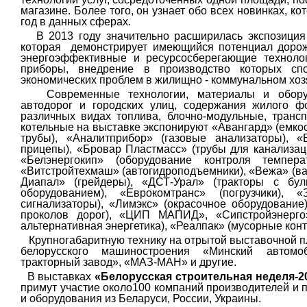
магазине. Более того, он узнает обо всех новинках, к
год в данных сферах.
В 2013 году значительно расширилась экспозици
которая
демонстрирует имеющийся потенциал дорож
энергоэффективные и ресурсосберегающие технолог
приборы, внедрение в производство которых сп
экономических проблем в жилищно - коммунальном хоз
Современные технологии, материалы и оборудо
автодорог и городских улиц, содержания жилого ф
различных видах топлива, блочно-модульные, тран
котельные на выставке экспонируют «Авангард» (емк
трубы), «Аналитприбор» (газовые анализаторы), «
прицепы), «Бровар Пластмасс» (трубы для канализац
«Белэнергокип» (оборудование контроля температ
«Витстройтехмаш» (автогидроподъемники), «Вежа» (в
Диапал» (грейдеры), «ДСТ-Урал» (тракторы с бу
оборудованием), «Еврокомтранс» (погрузчики), «
сигнализаторы), «Лимэкс» (окрасочное оборудование
проколов дорог), «ЦИП МАПИД», «Сипстройэнерго»
альтернативная энергетика), «Реалпак» (мусорные кон
Крупногабаритную технику на отрытой выставочной 
белорусского машиностроения «Минский автомо
тракторный завод», «МАЗ-МАН» и другие.
В выставках
«Белорусская строительная неделя-2
примут участие около100 компаний производителей и
и оборудования из Беларуси, России, Украины.