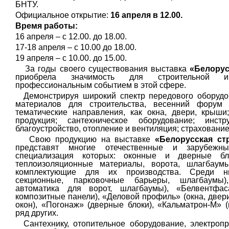
БНТУ.
Официальное открытие:
16 апреля в 12.00.
Время работы:
16 апреля – с 12.00. до 18.00.
17-18 апреля – с 10.00 до 18.00.
19 апреля – с 10.00. до 15.00.
За годы своего существования выставка
«Белорус
приобрела значимость для строительной и
профессиональным событием в этой сфере.
Демонстрируя широкий спектр передового оборудов
материалов для строительства, весенний форум 
тематические направления, как окна, двери, крыш
продукция; сантехническое оборудование; инст
благоустройство, отопление и вентиляция; страхование
Свою продукцию на выставке
«Белорусская ст
представят многие отечественные и зарубежны
специализация которых: оконные и дверные бло
теплоизоляционные материалы, ворота, шлагбаум
комплектующие для их производства. Среди н
секционные, парковочные барьеры, шлагбаумы)
автоматика для ворот, шлагбаумы), «Белвентфас
композитные панели),
«Деловой профиль» (окна, двер
окон), «Погонаж» (дверные блоки), «Кальматрон-М» 
ряд других.
Сантехнику, отопительное оборудование, электроп