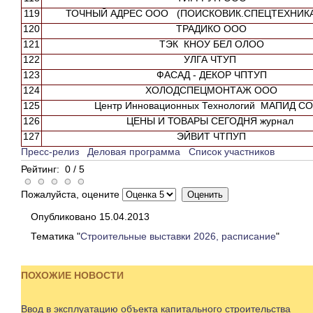
119
ТОЧНЫЙ АДРЕС ООО (ПОИСКОВИК.СПЕЦТЕХНИКА
120
ТРАДИКО ООО
121
ТЭК КНОУ БЕЛ ОЛОО
122
УЛГА ЧТУП
123
ФАСАД - ДЕКОР ЧПТУП
124
ХОЛОДСПЕЦМОНТАЖ ООО
125
Центр Инновационных Технологий МАПИД С
126
ЦЕНЫ И ТОВАРЫ СЕГОДНЯ журнал
127
ЭЙВИТ ЧТПУП
Пресс-релиз
Деловая программа
Список участников
Рейтинг:
0
/
5
Пожалуйста, оцените
Опубликовано 15.04.2013
Тематика "
Строительные выставки 2026, расписание
"
ПОХОЖИЕ НОВОСТИ
Ввод в эксплуатацию объекта капитального строительства