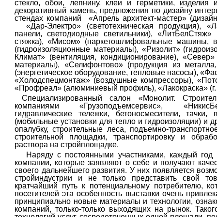
стекло, обои, лепнину, клеи и герметики, изделия 
декоративный камень, предложения по дизайну инте
стендах компаний
«Апрель архитект-мастер» (дизайн
«Дар-Электро» (светотехническая продукция), «
панели, светодиодные светильники), «ЛитБелСтяж» 
стяжка), «Мисом» (паркетошлифовальные машины, в
(гидроизоляционные материалы), «Ризолит» (гидрои
Климат» (вентиляция, кондиционирование), «Север»
материалы), «Селифонтово» (продукция из металла,
(энергетическое оборудование, тепловые насосы), «Фа
«Холодспецмонтаж» (воздушные компрессоры), «Пот
«Профреал» (алюминиевый профиль), «Лакокраска» (г. 
Специализированный салон «Монолит. Строител
компаниями
«Грузоподъемсервис»,
«НикисБ
гидравлические тележки, бетоносмесители, тачки,
(мобильные установки для тепло и гидроизоляции) и д
опалубку, строительные леса, подъемно-транспортно
строительной площадки, транспортировку и обрабо
раствора на стройплощадке.
Наряду с постоянными участниками, каждый год н
компании, которые заявляют о себе и получают каче
своего дальнейшего развития. У них появляется возм
стройиндустрии и не только представить свой то
кратчайший путь к потенциальному потребителю, к
посетителей эта особенность выставки очень привлек
принципиально новые материалы и технологии, ознак
компаний, только-только выходящих на рынок. Таког
технологий услуг, сосредоточенных одной площади, по