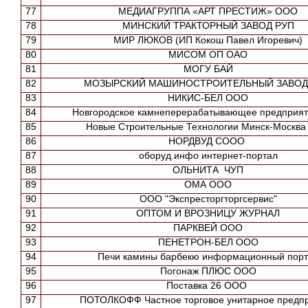
77
МЕДИАГРУППА «АРТ ПРЕСТИЖ» ООО
78
МИНСКИЙ ТРАКТОРНЫЙ ЗАВОД РУП
79
МИР ЛЮКОВ (ИП Кокош Павел Игоревич)
80
МИСОМ ОП ОАО
81
МОГУ БАЙ
82
МОЗЫРСКИЙ МАШИНОСТРОИТЕЛЬНЫЙ ЗАВОД
83
НИКИС-БЕЛ ООО
84
Новгородское камнеперерабатывающее предприя
85
Новые Строительные Технологии Минск-Москв
86
НОРДВУД СООО
87
оборуд.инфо интернет-портал
88
ОЛЬНИТА ЧУП
89
ОМА ООО
90
ООО "Экспресторгторгсервис"
91
ОПТОМ И ВРОЗНИЦУ ЖУРНАЛ
92
ПАРКВЕЙ ООО
93
ПЕНЕТРОН-БЕЛ ООО
94
Печи камины барбекю информационный порт
95
Погонаж ПЛЮС ООО
96
Поставка 26 ООО
97
ПОТОЛКОФФ Частное торговое унитарное предп