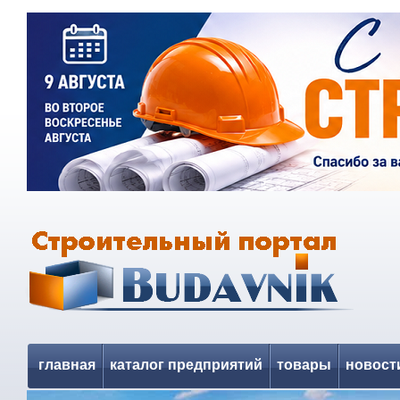
главная
каталог предприятий
товары
новост