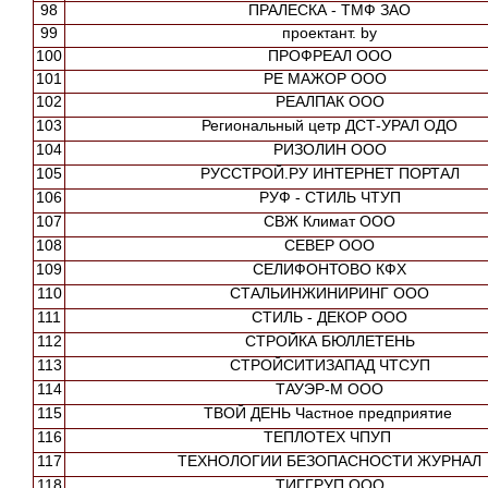
98
ПРАЛЕСКА - ТМФ ЗАО
99
проектант. by
100
ПРОФРЕАЛ ООО
101
РЕ МАЖОР ООО
102
РЕАЛПАК ООО
103
Региональный цетр ДСТ-УРАЛ ОДО
104
РИЗОЛИН ООО
105
РУССТРОЙ.РУ ИНТЕРНЕТ ПОРТАЛ
106
РУФ - СТИЛЬ ЧТУП
107
СВЖ Климат ООО
108
СЕВЕР ООО
109
СЕЛИФОНТОВО КФХ
110
СТАЛЬИНЖИНИРИНГ ООО
111
СТИЛЬ - ДЕКОР ООО
112
СТРОЙКА БЮЛЛЕТЕНЬ
113
СТРОЙСИТИЗАПАД ЧТСУП
114
ТАУЭР-М ООО
115
ТВОЙ ДЕНЬ Частное предприятие
116
ТЕПЛОТЕХ ЧПУП
117
ТЕХНОЛОГИИ БЕЗОПАСНОСТИ ЖУРНАЛ
118
ТИГГРУП ООО