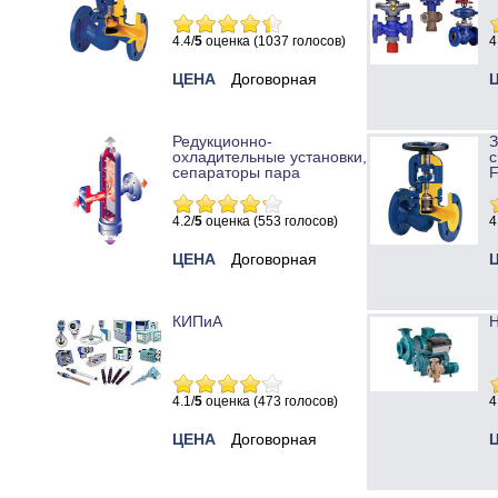
4.4/
5
оценка (1037 голосов)
4
ЦЕНА
Договорная
Редукционно-
охладительные установки,
с
сепараторы пара
4.2/
5
оценка (553 голосов)
4
ЦЕНА
Договорная
КИПиА
Н
4.1/
5
оценка (473 голосов)
4
ЦЕНА
Договорная