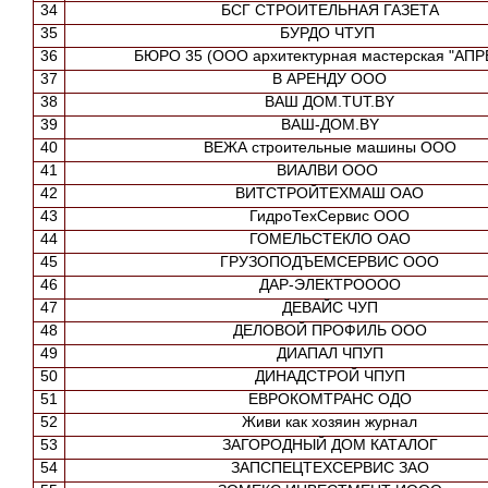
34
БСГ СТРОИТЕЛЬНАЯ ГАЗЕТА
35
БУРДО ЧТУП
36
БЮРО 35 (ООО архитектурная мастерская "АПР
37
В АРЕНДУ ООО
38
ВАШ ДОМ.TUT.BY
39
ВАШ-ДОМ.BY
40
ВЕЖА строительные машины ООО
41
ВИАЛВИ ООО
42
ВИТСТРОЙТЕХМАШ ОАО
43
ГидроТехСервис ООО
44
ГОМЕЛЬСТЕКЛО ОАО
45
ГРУЗОПОДЪЕМСЕРВИС ООО
46
ДАР-ЭЛЕКТРОООО
47
ДЕВАЙС ЧУП
48
ДЕЛОВОЙ ПРОФИЛЬ ООО
49
ДИАПАЛ ЧПУП
50
ДИНАДСТРОЙ ЧПУП
51
ЕВРОКОМТРАНС ОДО
52
Живи как хозяин журнал
53
ЗАГОРОДНЫЙ ДОМ КАТАЛОГ
54
ЗАПСПЕЦТЕХСЕРВИС ЗАО