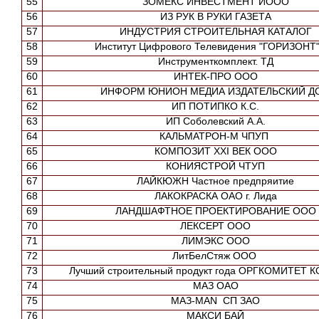
55
ЗОМЕКС ИНВЕСТМЕНТ ИООО
56
ИЗ РУК В РУКИ ГАЗЕТА
57
ИНДУСТРИЯ СТРОИТЕЛЬНАЯ КАТАЛОГ
58
Институт Цифрового Телевидения "ГОРИЗОНТ
59
Инструменткомплект. ТД
60
ИНТЕК-ПРО ООО
61
ИНФОРМ ЮНИОН МЕДИА ИЗДАТЕЛЬСКИЙ Д
62
ИП ПОТИПКО К.С.
63
ИП Соболевский А.А.
64
КАЛЬМАТРОН-М ЧПУП
65
КОМПОЗИТ XXI ВЕК ООО
66
КОНИЯСТРОЙ ЧТУП
67
ЛАЙКЮЖН Частное предпряитие
68
ЛАКОКРАСКА ОАО г. Лида
69
ЛАНДШАФТНОЕ ПРОЕКТИРОВАНИЕ ООО
70
ЛЕКСЕРТ ООО
71
ЛИМЭКС ООО
72
ЛитБелСтяж ООО
73
Лучший строительный продукт года ОРГКОМИТЕТ 
74
МАЗ ОАО
75
МАЗ-MAN СП ЗАО
76
МАКСИ БАЙ