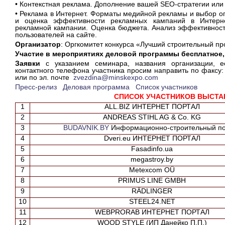
• Контекстная реклама. Дополнение вашей SEO-стратегии или 
• Реклама в Интернет. Форматы медийной рекламы и выбор 
и оценка эффективности рекламных кампаний в Интерн
рекламной кампании. Оценка бюджета. Анализ эффективност
пользователей на сайте.
Организатор
: Оргкомитет конкурса «Лучший строительный пр
Участие в мероприятиях деловой программы бесплатное,
Заявки
с указанием семинара, названия организации, е
контактного телефона участника просим направить по факсу: 
или по эл. почте
zvezdina@minskexpo.com
Пресс-релиз
Деловая программа
Список участников
СПИСОК УЧАСТНИКОВ ВЫСТА
1
ALL.BIZ ИНТЕРНЕТ ПОРТАЛ
2
ANDREAS STIHL AG & Co. KG
3
BUDAVNIK.BY
Информационно-строительный по
4
Dveri.eu ИНТЕРНЕТ ПОРТАЛ
5
Fasadinfo.ua
6
megastroy.by
7
Metexcom OÜ
8
PRIMUS LINE GMBH
9
RÄDLINGER
10
STEEL24.NET
11
WEBPRORAB ИНТЕРНЕТ ПОРТАЛ
12
WOOD STYLE (ИП Данейко П.П.)