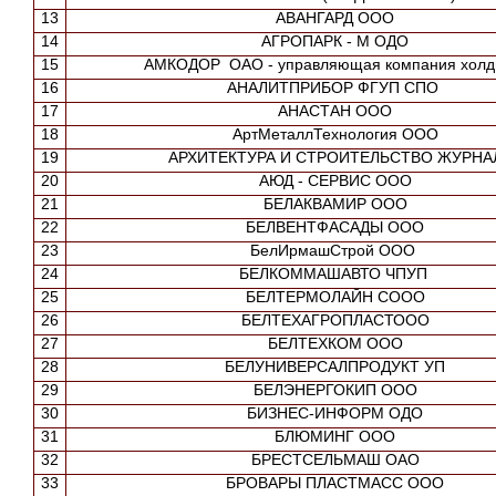
13
АВАНГАРД ООО
14
АГРОПАРК - М ОДО
15
АМКОДОР ОАО - управляющая компания холд
16
АНАЛИТПРИБОР ФГУП СПО
17
АНАСТАН ООО
18
АртМеталлТехнология ООО
19
АРХИТЕКТУРА И СТРОИТЕЛЬСТВО ЖУРНА
20
АЮД - СЕРВИС ООО
21
БЕЛАКВАМИР ООО
22
БЕЛВЕНТФАСАДЫ ООО
23
БелИрмашСтрой ООО
24
БЕЛКОММАШАВТО ЧПУП
25
БЕЛТЕРМОЛАЙН СООО
26
БЕЛТЕХАГРОПЛАСТООО
27
БЕЛТЕХКОМ ООО
28
БЕЛУНИВЕРСАЛПРОДУКТ УП
29
БЕЛЭНЕРГОКИП ООО
30
БИЗНЕС-ИНФОРМ ОДО
31
БЛЮМИНГ ООО
32
БРЕСТСЕЛЬМАШ ОАО
33
БРОВАРЫ ПЛАСТМАСС ООО