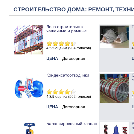
СТРОИТЕЛЬСТВО ДОМА: РЕМОНТ, ТЕХНИ
Леса строительные
Т
чашечные и рамные
4.5/
5
оценка (904 голосов)
4
ЦЕНА
Договорная
Конденсатоотводчики
к
4.3/
5
оценка (562 голосов)
4
ЦЕНА
Договорная
Балансировочный клапан
Р
п