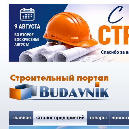
главная
каталог предприятий
товары
новост