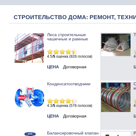
СТРОИТЕЛЬСТВО ДОМА: РЕМОНТ, ТЕХНИ
Леса строительные
Т
чашечные и рамные
4.5/
5
оценка (926 голосов)
4
ЦЕНА
Договорная
Конденсатоотводчики
к
4.3/
5
оценка (576 голосов)
4
ЦЕНА
Договорная
Балансировочный клапан
Р