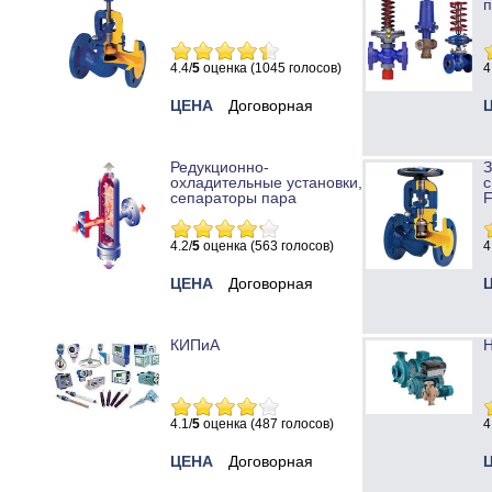
п
4.4/
5
оценка (1045 голосов)
4
ЦЕНА
Договорная
Редукционно-
охладительные установки,
с
сепараторы пара
4.2/
5
оценка (563 голосов)
4
ЦЕНА
Договорная
КИПиА
Н
4.1/
5
оценка (487 голосов)
4
ЦЕНА
Договорная