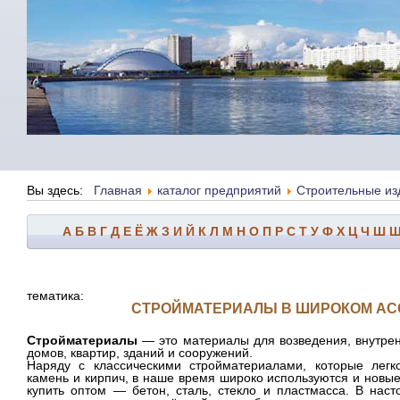
Вы здесь:
Главная
каталог предприятий
Строительные из
А
Б
В
Г
Д
Е
Ё
Ж
З
И
Й
К
Л
М
Н
О
П
Р
С
Т
У
Ф
Х
Ц
Ч
Ш
тематика:
СТРОЙМАТЕРИАЛЫ В ШИРОКОМ АС
Стройматериалы
— это материалы для возведения, внутре
домов, квартир, зданий и
сооружений
.
Наряду с классическими стройматериалами, которые легко
камень и кирпич, в наше время широко используются и новы
купить оптом — бетон, сталь, стекло и
пластмасса
. В нас