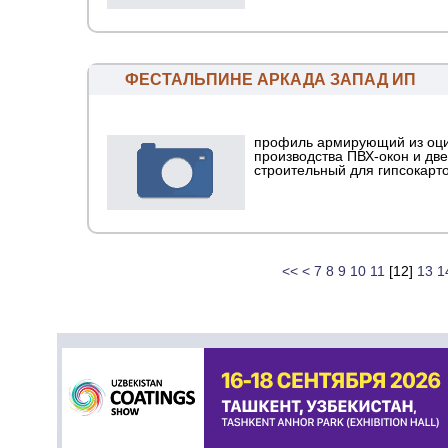
ФЕСТАЛЬПИНЕ АРКАДА ЗАПАД ИП
профиль армирующий из оци
производства ПВХ-окон и дв
строительный для гипсокарт
<<
<
7
8
9
10
11
[
12
]
13
1