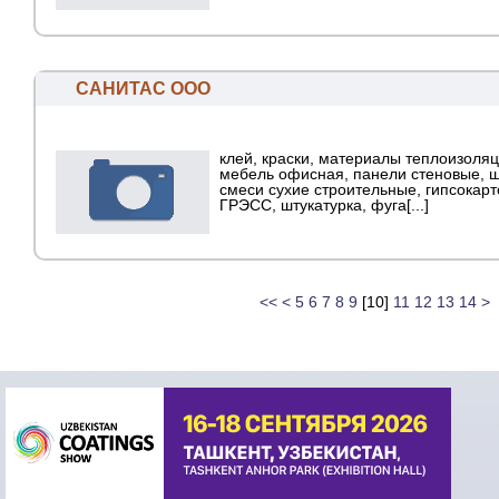
САНИТАС ООО
клей, краски, материалы теплоизоля
мебель офисная, панели стеновые, ш
смеси сухие строительные, гипсокарт
ГРЭСС, штукатурка, фуга[...]
<<
<
5
6
7
8
9
[
10
]
11
12
13
14
>