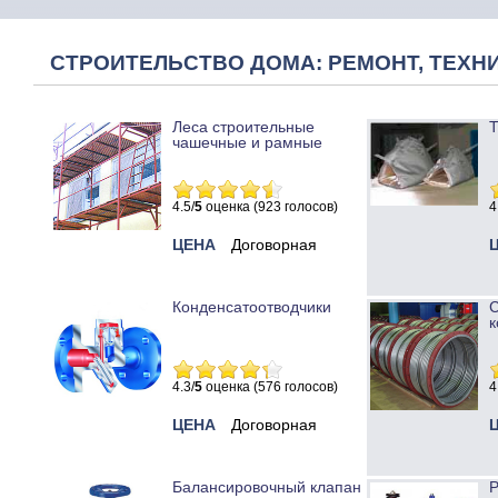
СТРОИТЕЛЬСТВО ДОМА: РЕМОНТ, ТЕХНИ
Леса строительные
Т
чашечные и рамные
4.5/
5
оценка (923 голосов)
4
ЦЕНА
Договорная
Конденсатоотводчики
к
4.3/
5
оценка (576 голосов)
4
ЦЕНА
Договорная
Балансировочный клапан
Р