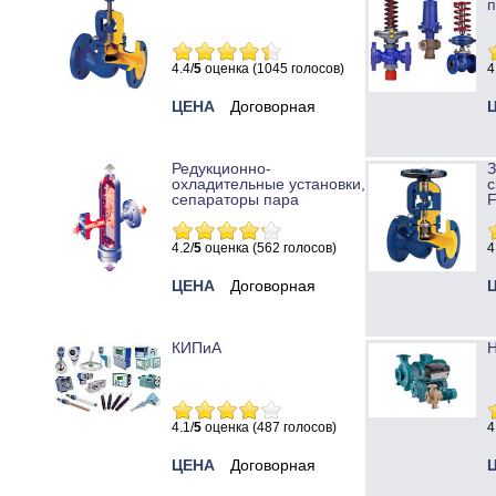
п
4.4/
5
оценка (1045 голосов)
4
ЦЕНА
Договорная
Редукционно-
охладительные установки,
с
сепараторы пара
4.2/
5
оценка (562 голосов)
4
ЦЕНА
Договорная
КИПиА
Н
4.1/
5
оценка (487 голосов)
4
ЦЕНА
Договорная