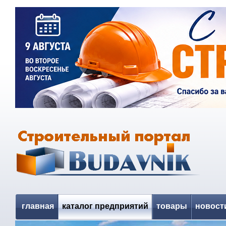
главная
каталог предприятий
товары
новост