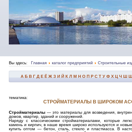
Вы здесь:
Главная
каталог предприятий
Строительные из
А
Б
В
Г
Д
Е
Ё
Ж
З
И
Й
К
Л
М
Н
О
П
Р
С
Т
У
Ф
Х
Ц
Ч
Ш
тематика:
СТРОЙМАТЕРИАЛЫ В ШИРОКОМ АС
Стройматериалы
— это материалы для возведения, внутре
домов, квартир, зданий и
сооружений
.
Наряду с классическими стройматериалами, которые легко
камень и кирпич, в наше время широко используются и новы
купить оптом — бетон, сталь, стекло и
пластмасса
. В нас