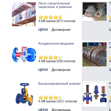
Леса строительные
Т
чашечные и рамные
4.6/
5
оценка (872 голосов)
4
ЦЕНА
Договорная
Конденсатоотводчики
к
4.4/
5
оценка (538 голосов)
4
ЦЕНА
Договорная
Балансировочный клапан
Р
п
4.4/
5
оценка (1017 голосов)
4
ЦЕНА
Договорная