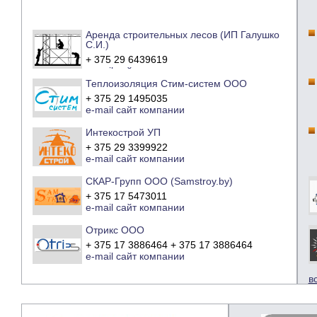
Аренда строительных лесов (ИП Галушко
С.И.)
+ 375 29 6439619
e-mail
сайт компании
Теплоизоляция Стим-систем ООО
+ 375 29 1495035
e-mail
сайт компании
Интекострой УП
+ 375 29 3399922
e-mail
сайт компании
СКАР-Групп ООО (Samstroy.by)
+ 375 17 5473011
e-mail
сайт компании
Отрикс ООО
+ 375 17 3886464 + 375 17 3886464
e-mail
сайт компании
в