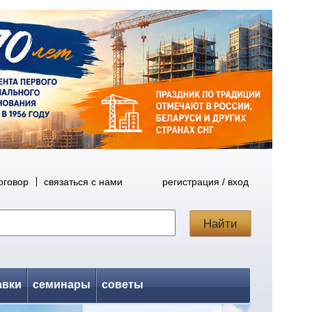
оговор
связаться с нами
регистрация / вход
авки
семинары
советы