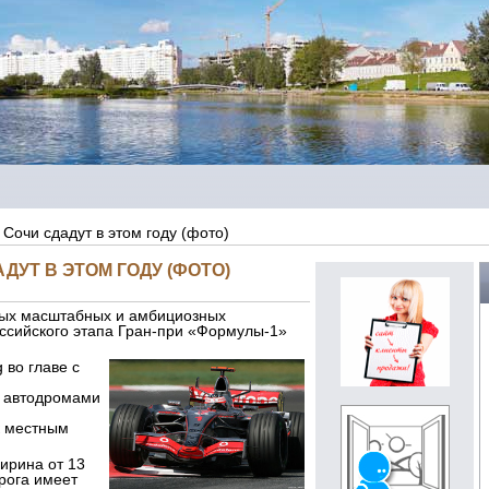
 Сочи сдадут в этом году (фото)
ДУТ В ЭТОМ ГОДУ (ФОТО)
амых масштабных и амбициозных
оссийского этапа Гран-при «Формулы-1»
 во главе с
и автодромами
к местным
ирина от 13
орога имеет