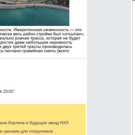
ности: Имеретинская низменность — это
ически весь район стройки был «отсыпан»,
ально ровная трасса, которая не будет
коростях даже небольшая неровность
и двух третей трассы производилась
ь песчано-гравийная смесь (всего
я 2026
"
ане-Кортине и будущее звезд НХЛ
 и шинами для погрузчиков