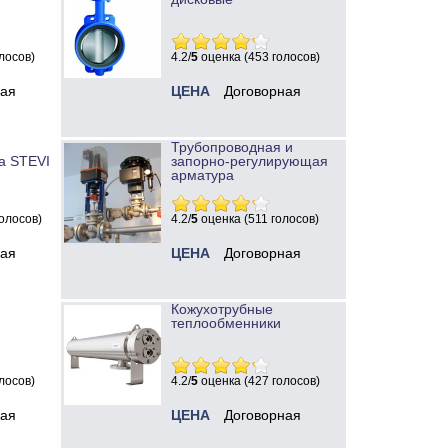
лосов)
4.2/
5
оценка (453 голосов)
ная
ЦЕНА
Договорная
Трубопроводная и
а STEVI
запорно-регулирующая
арматура
олосов)
4.2/
5
оценка (511 голосов)
ная
ЦЕНА
Договорная
Кожухотрубные
теплообменники
лосов)
4.2/
5
оценка (427 голосов)
ная
ЦЕНА
Договорная