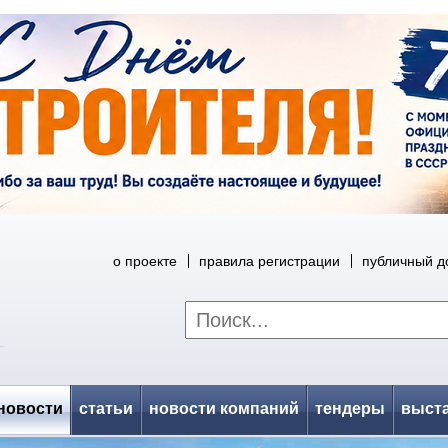
о проекте
правила регистрации
публичный д
новости
статьи
новости компаний
тендеры
выст