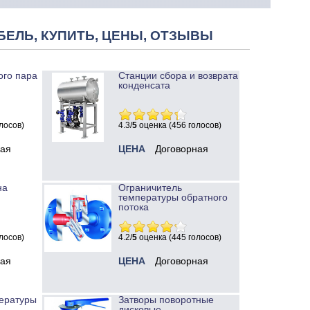
БЕЛЬ, КУПИТЬ, ЦЕНЫ, ОТЗЫВЫ
ого пара
Станции сбора и возврата
конденсата
лосов)
4.3/
5
оценка (456 голосов)
ная
ЦЕНА
Договорная
на
Ограничитель
температуры обратного
потока
лосов)
4.2/
5
оценка (445 голосов)
ная
ЦЕНА
Договорная
ературы
Затворы поворотные
дисковые