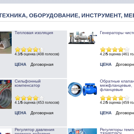
ТЕХНИКА, ОБОРУДОВАНИЕ, ИНСТРУМЕНТ, МЕ
Тепловая изоляция
Генераторы чист
4.3/
5
оценка (408 голосов)
4.2/
5
оценка (461 го
ЦЕНА
Договорная
ЦЕНА
Договор
Сильфонный
Обратные клапа
компенсатор
межфланцевые,
фланцевые
4.1/
5
оценка (453 голосов)
4.2/
5
оценка (459 го
ЦЕНА
Договорная
ЦЕНА
Договор
Регулятор давления
Регуляторы темп
прямого действия
TEMPTROL