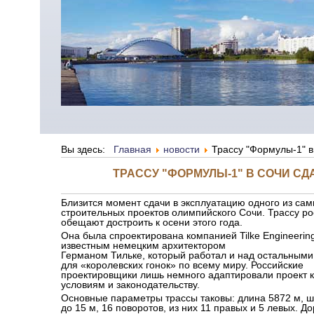
Вы здесь:
Главная
новости
Трассу "Формулы-1" в
ТРАССУ "ФОРМУЛЫ-1" В СОЧИ СДА
Близится момент сдачи в эксплуатацию одного из с
строительных проектов олимпийского Сочи. Трассу р
обещают достроить к осени этого года.
Она была спроектирована компанией Tilke Engineering
известным немецким архитектором
Германом Тильке, который работал и над остальным
для «королевских гонок» по всему миру. Российские
проектировщики лишь немного адаптировали проект 
условиям и законодательству.
Основные параметры трассы таковы: длина 5872 м, ш
до 15 м, 16 поворотов, из них 11 правых и 5 левых. Д