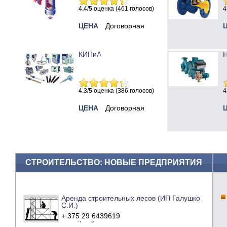
4.4/
5
оценка (461 голосов)
4
ЦЕНА
Договорная
КИПиА
Н
4.3/
5
оценка (386 голосов)
4
ЦЕНА
Договорная
СТРОИТЕЛЬСТВО: НОВЫЕ ПРЕДПРИЯТИЯ
Аренда строительных лесов (ИП Галушко
С.И.)
+ 375 29 6439619
e-mail
сайт компании