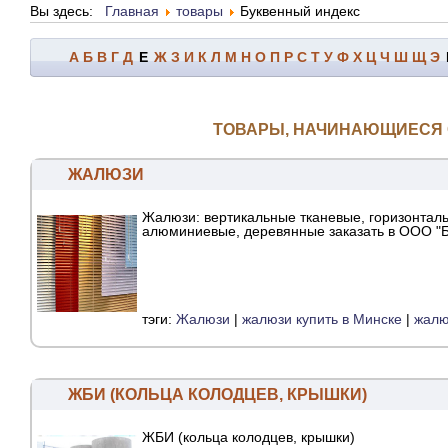
Вы здесь:
Главная
товары
Буквенный индекс
А
Б
В
Г
Д
Е
Ж
З
И
К
Л
М
Н
О
П
Р
С
Т
У
Ф
Х
Ц
Ч
Ш
Щ
Э
ТОВАРЫ, НАЧИНАЮЩИЕСЯ 
ЖАЛЮЗИ
Жалюзи: вертикальные тканевые, горизонтал
алюминиевые, деревянные заказать в ООО "Б
тэги:
Жалюзи
|
жалюзи купить в Минске
|
жалю
ЖБИ (КОЛЬЦА КОЛОДЦЕВ, КРЫШКИ)
ЖБИ (кольца колодцев, крышки)