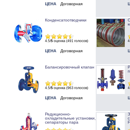
ЦЕНА
Договорная
Конденсатоотводчики
к
4.5/
5
оценка (491 голосов)
4
ЦЕНА
Договорная
Балансировочный клапан
Р
п
4.5/
5
оценка (963 голосов)
4
ЦЕНА
Договорная
Редукционно-
охладительные установки,
с
сепараторы пара