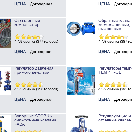
ЦЕНА
Договорная
ЦЕНА
Договор
Сильфонный
Обратные клапа
компенсатор
межфланцевые,
фланцевые
4.4/
5
оценка (377 голосов)
4.4/
5
оценка (387 го
ЦЕНА
Договорная
ЦЕНА
Договор
Регулятор давления
Регуляторы темп
прямого действия
TEMPTROL
4.5/
5
оценка (350 голосов)
4.5/
5
оценка (395 го
ЦЕНА
Договорная
ЦЕНА
Договор
Запорные STOBU и
Регулирующие и
сильфонные клапана
отсечные клапан
FABA