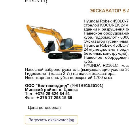
691525101)
ЭКСКАВАТОР В 
Hyundai Robex 450LC-7 
стрелой KOCUREK 24м 
зданий и разрушения б
Навесное оборудование
куба, гидромолот - 600
Экскаватор гусеничный
Hyundai Robex 450LC-7
24м(специально предн
бетонных конструкций).
Навесное оборудован
куба.
HYUNDAI R210LC - ковш 
Навесной вибропогружатель (вынуждающие усилие 30
Гидромолот (масса 2.7т) на шасси экскаватора.
Инвентарная опалубка перекрытий 1700 м.кв.
ООО "Белтехподряд"
(УНП
691525101
)
Минский район, д. Цнянка
Тел.:
+375 29 624 64 51
Факс:
+ 375 17 293 15 69
Цена договорная
Загрузить ekskavator.jpg