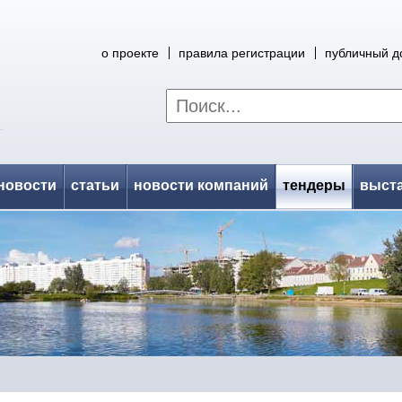
о проекте
правила регистрации
публичный д
новости
статьи
новости компаний
тендеры
выст