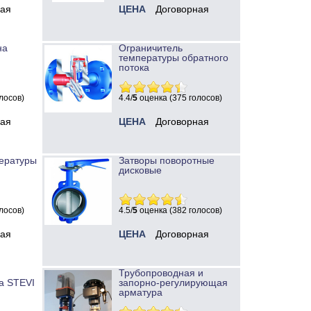
ная
ЦЕНА
Договорная
на
Ограничитель
температуры обратного
потока
лосов)
4.4/
5
оценка (375 голосов)
ная
ЦЕНА
Договорная
ературы
Затворы поворотные
дисковые
лосов)
4.5/
5
оценка (382 голосов)
ная
ЦЕНА
Договорная
Трубопроводная и
а STEVI
запорно-регулирующая
арматура