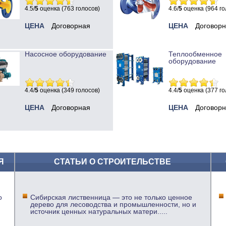
4.5/
5
оценка (763 голосов)
4.6/
5
оценка (964 го
ЦЕНА
Договорная
ЦЕНА
Договор
Насосное оборудование
Теплообменное
оборудование
4.4/
5
оценка (349 голосов)
4.4/
5
оценка (377 го
ЦЕНА
Договорная
ЦЕНА
Договор
Я
СТАТЬИ О СТРОИТЕЛЬСТВЕ
о
Сибирская лиственница — это не только ценное
дерево для лесоводства и промышленности, но и
источник ценных натуральных матери
.....