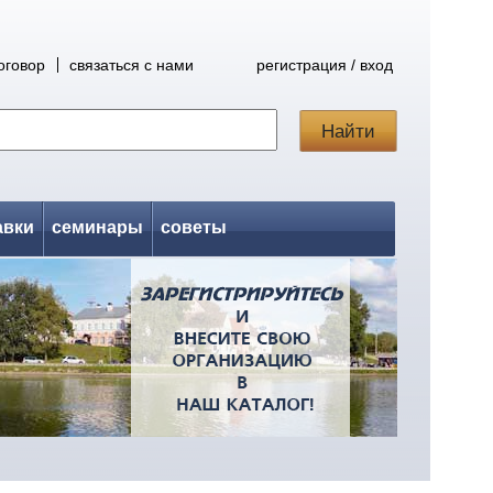
оговор
связаться с нами
регистрация / вход
авки
семинары
советы