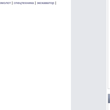
омолот
|
спецтехника
|
экскаватор
|