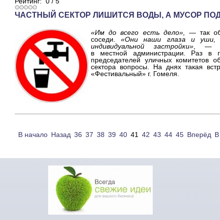
Рейтинг:
0
/
5
ЧАСТНЫЙ СЕКТОР ЛИШИТСЯ ВОДЫ, А МУСОР ПОД
«Им до всего есть дело»,
— так об
соседи.
«Они наши глаза и уши, 
индивидуальной застройки»
, — ха
в местной администрации. Раз в г
председателей уличных комитетов об
сектора вопросы. На днях такая вст
«Фестивальный» г. Гомеля.
В начало
Назад
36
37
38
39
40
41
42
43
44
45
Вперёд
В