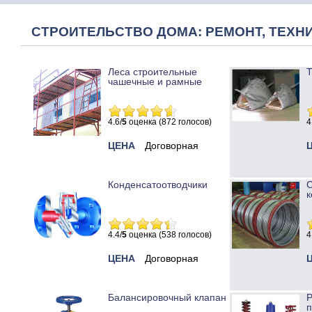
СТРОИТЕЛЬСТВО ДОМА: РЕМОНТ, ТЕХНИ
Леса строительные
Т
чашечные и рамные
4.6/
5
оценка (872 голосов)
4
ЦЕНА
Договорная
Конденсатоотводчики
к
4.4/
5
оценка (538 голосов)
4
ЦЕНА
Договорная
Балансировочный клапан
Р
п