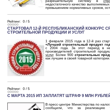
разрешительную систему в
стр
недостаточного качество выполняемых
превышением нормативных сроков, ос
Рейтинг:
0
/
5
СТАРТОВАЛ 12-Й РЕСПУБЛИКАНСКИЙ КОНКУРС 
СТРОИТЕЛЬНОЙ ПРОДУКЦИИ И УСЛУГ
1 февраля 2015 года в 12-й раз ста
«Лучший строительный продукт го
с 2004 года. За этот период в н
производителей строительной проду
услуг
. Более 900
строительных прод
как лучшие в своей товарной категории
Рейтинг:
0
/
5
С МАРТА 2015 ИП ЗАПЛАТЯТ ШТРАФ 9 МЛН РУБЛЕ
В пресс-центре Министерства по нало
сообщили, что за реализацию т