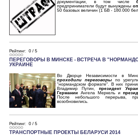
документации, в том числе
предприниматели будут вынуждены
о
50 базовых величин (1 БВ - 180.000 бел
Рейтинг:
0
/
5
ПЕРЕГОВОРЫ В МИНСКЕ - ВСТРЕЧА В "НОРМАНД
УКРАИНЕ
Во Дворце Независимости в Минс
проходили переговоры
по урегул
"нормандском формате". В них прин
Владимир Путин,
президент Укра
Германии
Ангела Меркель и
прези
После небольшого перерыва, пр
возобновились.
Рейтинг:
0
/
5
ТРАНСПОРТНЫЕ ПРОЕКТЫ БЕЛАРУСИ 2014