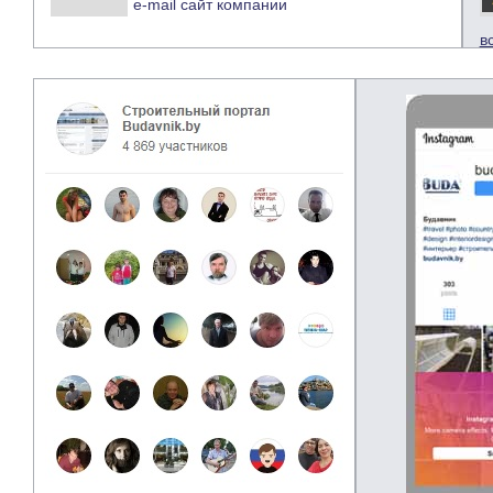
e-mail
сайт компании
в