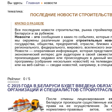
Вы здесь:
Главная
новости
тематика:
ПОСЛЕДНИЕ НОВОСТИ СТРОИТЕЛЬСТВА
КРАТКО О РАЗДЕЛЕ
Все последние новости строительства, рынка строймате
Беларуси и за рубежом.
Новости
–
это
сообщения о каких-то событиях, которые п
мы окружены различным родом
строительных нов
государства, общества, предприятий, отрасли, близких
регионального, федерального, мирового, вселенского зна
Новости — оперативная информация, которая представля
экономический интерес для аудитории в своей свежести
произошедших недавно или происходящих в данный мо
программы (собрание нескольких новостей) на телевиден
или на веб-сайтах — сводки новостей, например, в специа
Рейтинг:
0
/
5
С 2015 ГОДА В БЕЛАРУСИ БУДЕТ ВВЕДЕНА ОБЯЗ
ОРГАНИЗАЦИЙ И СПЕЦИАЛИСТОВ СТРОЙОТРАСЛ
После отмены лицензирования
с
Беларуси произошли существенные из
права на ее осуществление. За 
нормативно-правовых актов, к