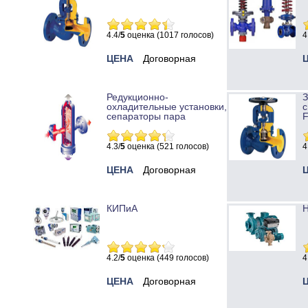
4.4/
5
оценка (1017 голосов)
4
ЦЕНА
Договорная
Редукционно-
охладительные установки,
с
сепараторы пара
4.3/
5
оценка (521 голосов)
4
ЦЕНА
Договорная
КИПиА
Н
4.2/
5
оценка (449 голосов)
4
ЦЕНА
Договорная