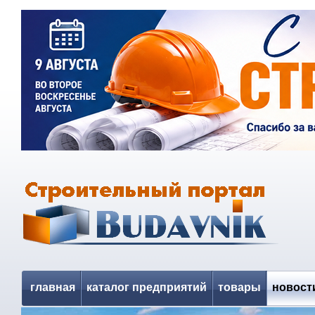
главная
каталог предприятий
товары
новост