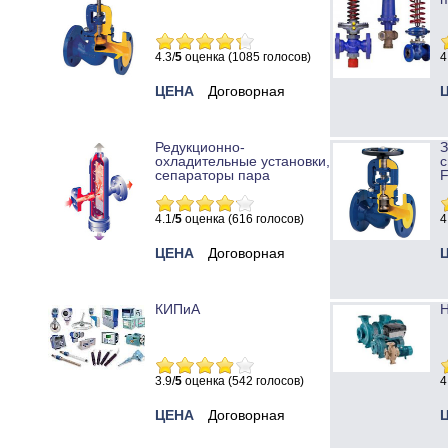
4.3/
5
оценка (1085 голосов)
4
ЦЕНА
Договорная
Редукционно-
охладительные установки,
с
сепараторы пара
4.1/
5
оценка (616 голосов)
4
ЦЕНА
Договорная
КИПиА
Н
3.9/
5
оценка (542 голосов)
4
ЦЕНА
Договорная