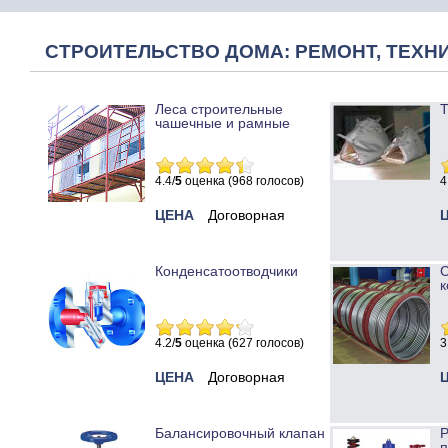
СТРОИТЕЛЬСТВО ДОМА: РЕМОНТ, ТЕХНИ
Леса строительные
Т
чашечные и рамные
4.4/
5
оценка (968 голосов)
4
ЦЕНА
Договорная
Конденсатоотводчики
к
4.2/
5
оценка (627 голосов)
3
ЦЕНА
Договорная
Балансировочный клапан
Р
п