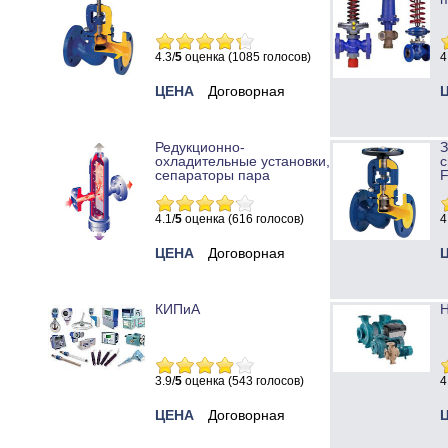
4.3/
5
оценка (1085 голосов)
4
ЦЕНА
Договорная
Редукционно-
охладительные установки,
с
сепараторы пара
4.1/
5
оценка (616 голосов)
4
ЦЕНА
Договорная
КИПиА
Н
3.9/
5
оценка (543 голосов)
4
ЦЕНА
Договорная