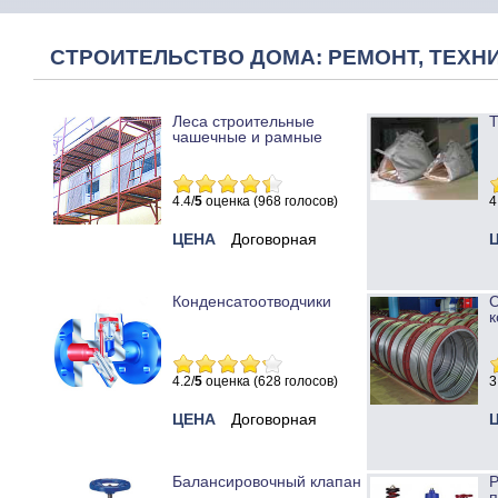
СТРОИТЕЛЬСТВО ДОМА: РЕМОНТ, ТЕХНИ
Леса строительные
Т
чашечные и рамные
4.4/
5
оценка (968 голосов)
4
ЦЕНА
Договорная
Конденсатоотводчики
к
4.2/
5
оценка (628 голосов)
3
ЦЕНА
Договорная
Балансировочный клапан
Р
п