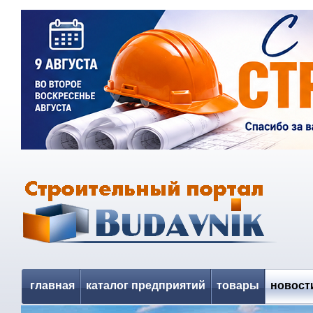
главная
каталог предприятий
товары
новост