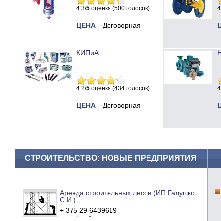
4.3/
5
оценка (500 голосов)
4
ЦЕНА
Договорная
КИПиА
Н
4.2/
5
оценка (434 голосов)
4
ЦЕНА
Договорная
СТРОИТЕЛЬСТВО: НОВЫЕ ПРЕДПРИЯТИЯ
Аренда строительных лесов (ИП Галушко
С.И.)
+ 375 29 6439619
e-mail
сайт компании