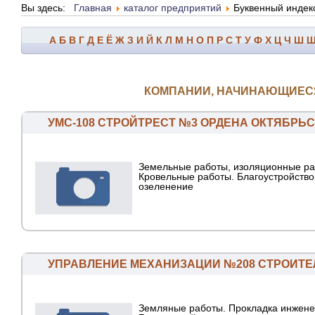
Вы здесь:
Главная
каталог предприятий
Буквенный индек
А
Б
В
Г
Д
Е
Ё
Ж
З
И
Й
К
Л
М
Н
О
П
Р
С
Т
У
Ф
Х
Ц
Ч
Ш
КОМПАНИИ, НАЧИНАЮЩИЕСЯ 
УМС-108 СТРОЙТРЕСТ №3 ОРДЕНА ОКТЯБРЬ
Земельные работы, изоляционные ра
Кровельные работы. Благоустройство
озеленение
УПРАВЛЕНИЕ МЕХАНИЗАЦИИ №208 СТРОИТЕ
Земляные работы. Прокладка инжене