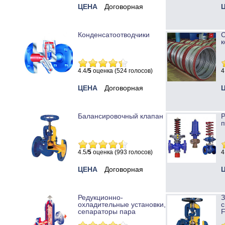
ЦЕНА
Договорная
Конденсатоотводчики
к
4.4/
5
оценка (524 голосов)
4
ЦЕНА
Договорная
Балансировочный клапан
Р
п
4.5/
5
оценка (993 голосов)
4
ЦЕНА
Договорная
Редукционно-
охладительные установки,
с
сепараторы пара