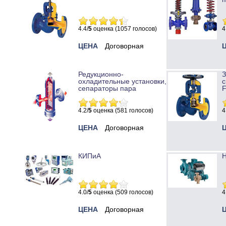
4.4/
5
оценка (1057 голосов)
4
ЦЕНА
Договорная
Редукционно-
охладительные установки,
с
сепараторы пара
4.2/
5
оценка (581 голосов)
4
ЦЕНА
Договорная
КИПиА
Н
4.0/
5
оценка (509 голосов)
4
ЦЕНА
Договорная