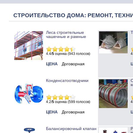
СТРОИТЕЛЬСТВО ДОМА: РЕМОНТ, ТЕХНИ
Леса строительные
Т
чашечные и рамные
4.4/
5
оценка (943 голосов)
4
ЦЕНА
Договорная
Конденсатоотводчики
к
4.2/
5
оценка (599 голосов)
4
ЦЕНА
Договорная
Балансировочный клапан
Р
п