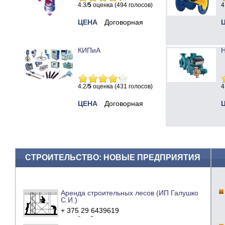
4.3/
5
оценка (494 голосов)
4
ЦЕНА
Договорная
КИПиА
Н
4.2/
5
оценка (431 голосов)
4
ЦЕНА
Договорная
СТРОИТЕЛЬСТВО: НОВЫЕ ПРЕДПРИЯТИЯ
Аренда строительных лесов (ИП Галушко
С.И.)
+ 375 29 6439619
e-mail
сайт компании