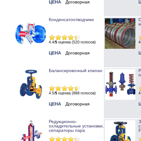
ЦЕНА
Договорная
Конденсатоотводчики
к
4.4/
5
оценка (520 голосов)
4
ЦЕНА
Договорная
Балансировочный клапан
Р
п
4.5/
5
оценка (988 голосов)
4
ЦЕНА
Договорная
Редукционно-
охладительные установки,
с
сепараторы пара