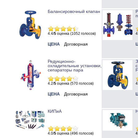
Балансировочный клапан
Р
п
4.4/
5
оценка (1052 голосов)
4
ЦЕНА
Договорная
Редукционно-
охладительные установки,
с
сепараторы пара
4.2/
5
оценка (570 голосов)
4
ЦЕНА
Договорная
КИПиА
Н
4.0/
5
оценка (496 голосов)
4