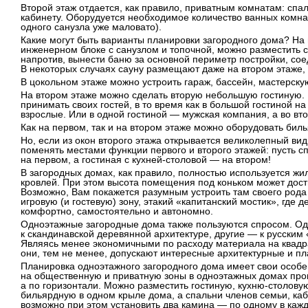
Второй этаж отдается, как правило, приватным комнатам: спа
кабинету. Оборудуется необходимое количество ванных комна
одного санузла уже маловато).
Какие могут быть варианты планировки загородного дома? На 
инженерном блоке с санузлом и топочной, можно разместить с
напротив, вынести баню за основной периметр постройки, сое
В некоторых случаях сауну размещают даже на втором этаже, 
В цокольном этаже можно устроить гараж, бассейн, мастерску
На втором этаже можно сделать вторую небольшую гостиную. В
принимать своих гостей, в то время как в большой гостиной н
взрослые. Или в одной гостиной — мужская компания, а во вт
Как на первом, так и на втором этаже можно оборудовать бил
Но, если из окон второго этажа открывается великолепный вид
поменять местами функции первого и второго этажей: пусть с
на первом, а гостиная с кухней-столовой — на втором!
В загородных домах, как правило, полностью используется ж
кровлей. При этом высота помещения под коньком может дости
Возможно, Вам покажется разумным устроить там своего рода
игровую (и гостевую) зону, этакий «капитанский мостик», где д
комфортно, самостоятельно и автономно.
Одноэтажные загородные дома также пользуются спросом. Одн
к скандинавской деревянной архитектуре, другие — к русским 
Являясь менее экономичными по расходу материала на квадр
они, тем не менее, допускают интересные архитектурные и п
Планировка одноэтажного загородного дома имеет свои особ
на общественную и приватную зоны в одноэтажных домах прои
а по горизонтали. Можно разместить гостиную, кухню-столовую
бильярдную в одном крыле дома, а спальни членов семьи, ка
возможно при этом установить два камина — по одному в каж