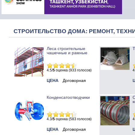
СТРОИТЕЛЬСТВО ДОМА: РЕМОНТ, ТЕХНИ
Леса строительные
Т
чашечные и рамные
4.5/
5
оценка (933 голосов)
4
ЦЕНА
Договорная
Конденсатоотводчики
к
4.3/
5
оценка (583 голосов)
4
ЦЕНА
Договорная