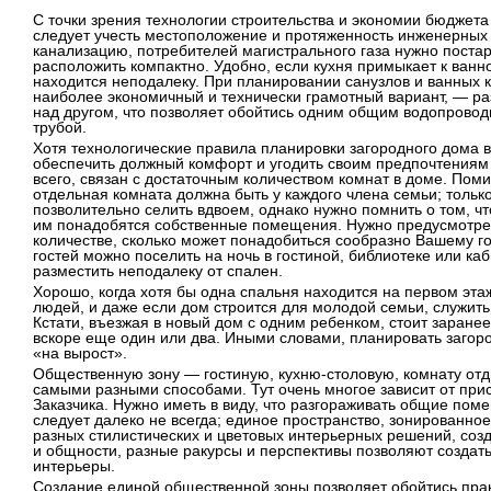
С точки зрения технологии строительства и экономии бюджета
следует учесть местоположение и протяженность инженерных
канализацию, потребителей магистрального газа нужно поста
расположить компактно. Удобно, если кухня примыкает к ванн
находится неподалеку. При планировании санузлов и ванных 
наиболее экономичный и технически грамотный вариант, — р
над другом, что позволяет обойтись одним общим водопрово
трубой.
Хотя технологические правила планировки загородного дома 
обеспечить должный комфорт и угодить своим предпочтениям
всего, связан с достаточным количеством комнат в доме. Поми
отдельная комната должна быть у каждого члена семьи; тольк
позволительно селить вдвоем, однако нужно помнить о том, что
им понадобятся собственные помещения. Нужно предусмотрет
количестве, сколько может понадобиться сообразно Вашему го
гостей можно поселить на ночь в гостиной, библиотеке или ка
разместить неподалеку от спален.
Хорошо, когда хотя бы одна спальня находится на первом эта
людей, и даже если дом строится для молодой семьи, служить
Кстати, въезжая в новый дом с одним ребенком, стоит заранее
вскоре еще один или два. Иными словами, планировать загор
«на вырост».
Общественную зону — гостиную, кухню-столовую, комнату отд
самыми разными способами. Тут очень многое зависит от при
Заказчика. Нужно иметь в виду, что разгораживать общие по
следует далеко не всегда; единое пространство, зонированно
разных стилистических и цветовых интерьерных решений, со
и общности, разные ракурсы и перспективы позволяют создат
интерьеры.
Создание единой общественной зоны позволяет обойтись прак