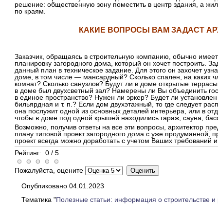
решение: общественную зону поместить в центр здания, а ж
по краям.
КАКИЕ ВОПРОСЫ ВАМ ЗАДАСТ АР
Заказчик, обращаясь в строительную компанию, обычно имеет 
планировку загородного дома, который он хочет построить. З
данный план в техническое задание. Для этого он захочет узн
доме, в том числе — мансардный? Сколько спален, на каких ч
комнат? Сколько санузлов? Будут ли в доме открытые террасы
в доме был двухсветный зал? Намерены ли Вы объединить гос
в единое пространство? Нужен ли эркер? Будет ли установлен 
бильярдная и т. п.? Если дом двухэтажный, то где следует расп
она послужит одной из основных деталей интерьера, или в от
чтобы в доме под одной крышей находились гараж, сауна, бассе
Возможно, получив ответы на все эти вопросы, архитектор п
плану типовой проект загородного дома с уже продуманной, 
проект всегда можно доработать с учетом Ваших требований и
Рейтинг:
0
/
5
Пожалуйста, оцените
Опубликовано 04.01.2023
Тематика "
Полезные статьи: информация о строительстве и