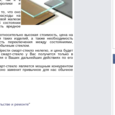
оролики и
то, что оно
расходы на
ивой жалюзи
 состоянии
ать вредное
тносительно высокая стоимость, цена на
 таких изделий, а также необходимость
ость переключения между состояниями,
обычным стеклом.
ести смарт-стекло нелегко, и цена будет
 смарт-стекло у Вас получится только в
яя о Ваших дальнейших действиях по его
рт-стекло является мощным конкурентом
оно заменит привычное для нас обычное
льстве и ремонте
"