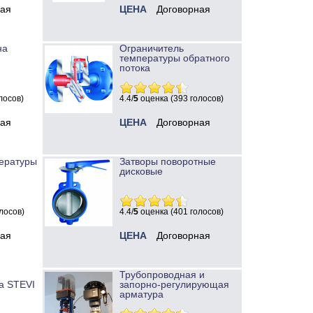
ная
ЦЕНА
Договорная
на
Ограничитель
температуры обратного
потока
лосов)
4.4/
5
оценка (393 голосов)
ная
ЦЕНА
Договорная
ературы
Затворы поворотные
дисковые
лосов)
4.4/
5
оценка (401 голосов)
ная
ЦЕНА
Договорная
Трубопроводная и
а STEVI
запорно-регулирующая
арматура