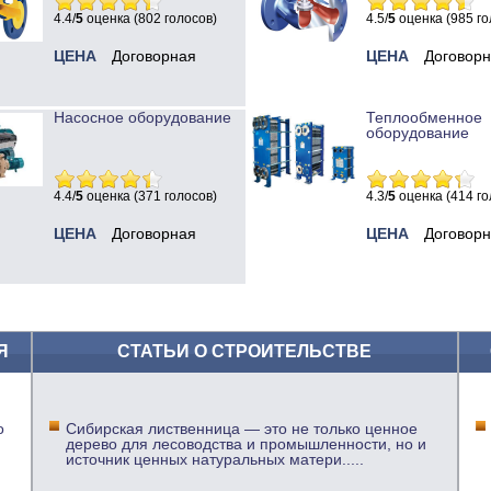
4.4/
5
оценка (802 голосов)
4.5/
5
оценка (985 го
ЦЕНА
Договорная
ЦЕНА
Договор
Насосное оборудование
Теплообменное
оборудование
4.4/
5
оценка (371 голосов)
4.3/
5
оценка (414 го
ЦЕНА
Договорная
ЦЕНА
Договор
Я
СТАТЬИ О СТРОИТЕЛЬСТВЕ
о
Сибирская лиственница — это не только ценное
дерево для лесоводства и промышленности, но и
источник ценных натуральных матери
.....