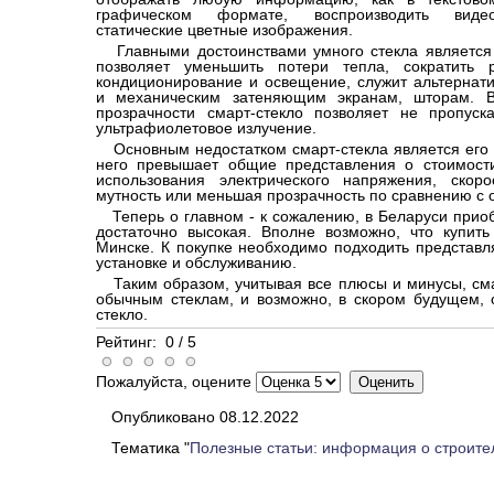
графическом формате, воспроизводить виде
статические цветные изображения.
Главными достоинствами умного стекла является 
позволяет уменьшить потери тепла, сократить 
кондиционирование и освещение, служит альтернат
и механическим затеняющим экранам, шторам. В
прозрачности смарт-стекло позволяет не пропуск
ультрафиолетовое излучение.
Основным недостатком смарт-стекла является его о
него превышает общие представления о стоимости
использования электрического напряжения, скор
мутность или меньшая прозрачность по сравнению с 
Теперь о главном - к сожалению, в Беларуси приобр
достаточно высокая. Вполне возможно, что купить
Минске. К покупке необходимо подходить представл
установке и обслуживанию.
Таким образом, учитывая все плюсы и минусы, сма
обычным стеклам, и возможно, в скором будущем, 
стекло.
Рейтинг:
0
/
5
Пожалуйста, оцените
Опубликовано 08.12.2022
Тематика "
Полезные статьи: информация о строите