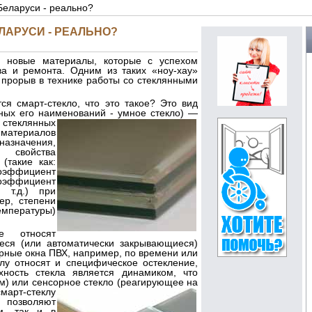
Беларуси - реально?
ЛАРУСИ - РЕАЛЬНО?
и новые материалы, которые с успехом
а и ремонта. Одним из таких «ноу-хау»
 прорыв в технике работы со стеклянными
тся
смарт-стекло, что это такое? Это вид
тных его наименований - умное стекло
) —
х стеклянных
 материалов
начения,
 свойства
 (такие как:
ффициент
эффициент
 т.д.) при
ер, степени
емпературы)
 относят
ся (или автоматически закрывающиеся)
ярные окна ПВХ, например, по времени или
клу относят и специфическое остекление,
хность стекла является динамиком, что
) или сенсорное стекло
(реагирующее на
смарт-стеклу
 позволяют
м, так и в