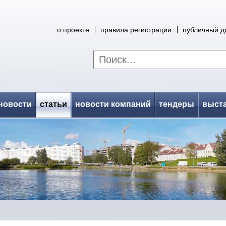
о проекте
правила регистрации
публичный д
новости
статьи
новости компаний
тендеры
выст