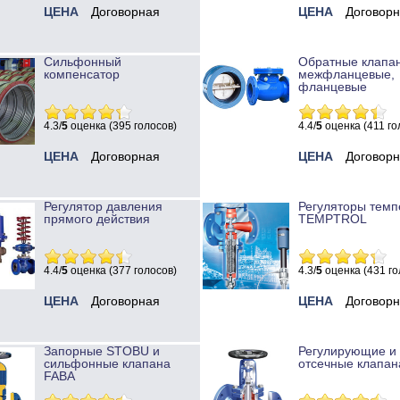
ЦЕНА
Договорная
ЦЕНА
Договор
Сильфонный
Обратные клапа
компенсатор
межфланцевые,
фланцевые
4.3/
5
оценка (395 голосов)
4.4/
5
оценка (411 го
ЦЕНА
Договорная
ЦЕНА
Договор
Регулятор давления
Регуляторы темп
прямого действия
TEMPTROL
4.4/
5
оценка (377 голосов)
4.3/
5
оценка (431 го
ЦЕНА
Договорная
ЦЕНА
Договор
Запорные STOBU и
Регулирующие и
сильфонные клапана
отсечные клапан
FABA