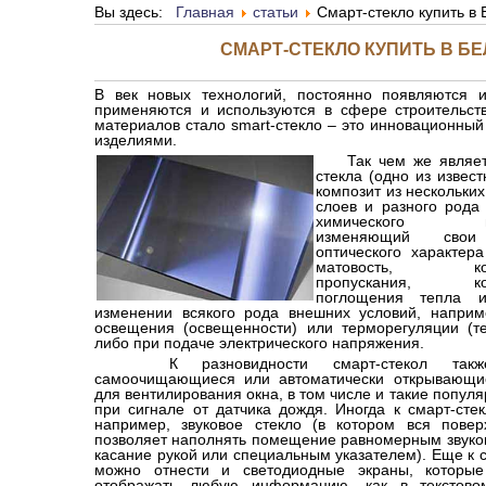
Вы здесь:
Главная
статьи
Смарт-стекло купить в 
СМАРТ-СТЕКЛО КУПИТЬ В БЕ
В век новых технологий, постоянно появляются 
применяются и используются в сфере строительств
материалов стало smart-стекло – это инновационный
изделиями.
Так чем же являе
стекла (одно из извес
композит из нескольки
слоев и разного рода
химического наз
изменяющий свои
оптического характера
матовость, коэ
пропускания, ко
поглощения тепла и
изменении всякого рода внешних условий, наприм
освещения (освещенности) или терморегуляции (т
либо при подаче электрического напряжения.
К разновидности смарт-стекол также
самоочищающиеся или автоматически открывающие
для вентилирования окна, в том числе и такие попул
при сигнале от датчика дождя. Иногда к смарт-сте
например, звуковое стекло (в котором вся повер
позволяет наполнять помещение равномерным звуком
касание рукой или специальным указателем). Еще к 
можно отнести и светодиодные экраны, которые
отображать любую информацию, как в текстово