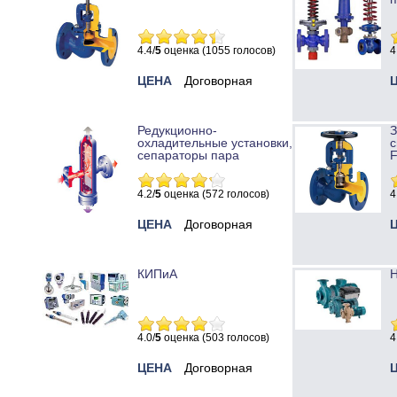
4.4/
5
оценка (1055 голосов)
4
ЦЕНА
Договорная
Редукционно-
охладительные установки,
с
сепараторы пара
4.2/
5
оценка (572 голосов)
4
ЦЕНА
Договорная
КИПиА
Н
4.0/
5
оценка (503 голосов)
4
ЦЕНА
Договорная