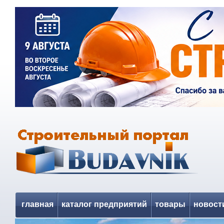
главная
каталог предприятий
товары
новост