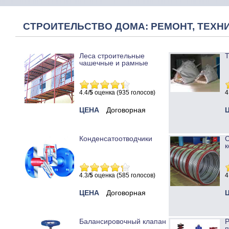
СТРОИТЕЛЬСТВО ДОМА: РЕМОНТ, ТЕХНИ
Леса строительные
Т
чашечные и рамные
4.4/
5
оценка (935 голосов)
4
ЦЕНА
Договорная
Конденсатоотводчики
к
4.3/
5
оценка (585 голосов)
4
ЦЕНА
Договорная
Балансировочный клапан
Р
п