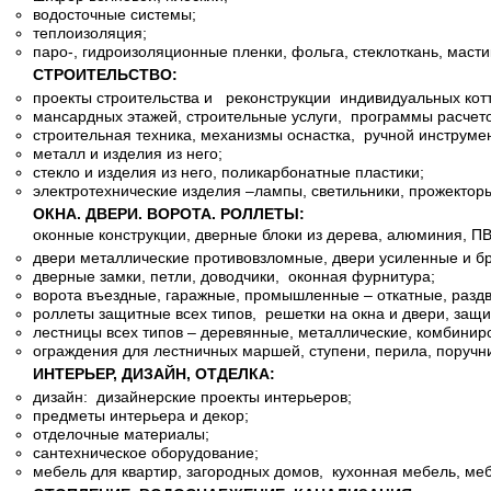
водосточные системы;
теплоизоляция;
паро-, гидроизоляционные пленки, фольга, стеклоткань, масти
СТРОИТЕЛЬСТВО:
проекты строительства и реконструкции индивидуальных кот
мансардных этажей, строительные услуги, программы расчето
строительная техника, механизмы оснастка, ручной инструмен
металл и изделия из него;
стекло и изделия из него, поликарбонатные пластики;
электротехнические изделия –лампы, светильники, прожектор
ОКНА. ДВЕРИ. ВОРОТА. РОЛЛЕТЫ:
оконные конструкции, дверные блоки из дерева, алюминия, ПВ
двери металлические противовзломные, двери усиленные и б
дверные замки, петли, доводчики, оконная фурнитура;
ворота въездные, гаражные, промышленные – откатные, разд
роллеты защитные всех типов, решетки на окна и двери, защ
лестницы всех типов – деревянные, металлические, комбинир
ограждения для лестничных маршей, ступени, перила, поручн
ИНТЕРЬЕР, ДИЗАЙН, ОТДЕЛКА:
дизайн: дизайнерские проекты интерьеров;
предметы интерьера и декор;
отделочные материалы;
сантехническое оборудование;
мебель для квартир, загородных домов, кухонная мебель, меб