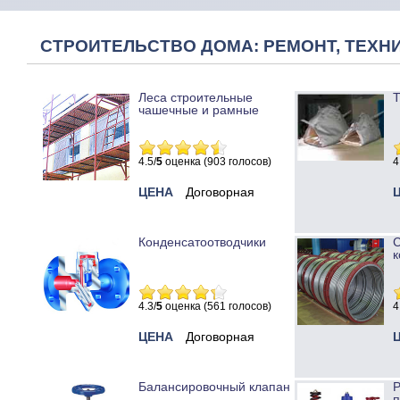
СТРОИТЕЛЬСТВО ДОМА: РЕМОНТ, ТЕХНИ
Леса строительные
Т
чашечные и рамные
4.5/
5
оценка (903 голосов)
4
ЦЕНА
Договорная
Конденсатоотводчики
к
4.3/
5
оценка (561 голосов)
4
ЦЕНА
Договорная
Балансировочный клапан
Р
п