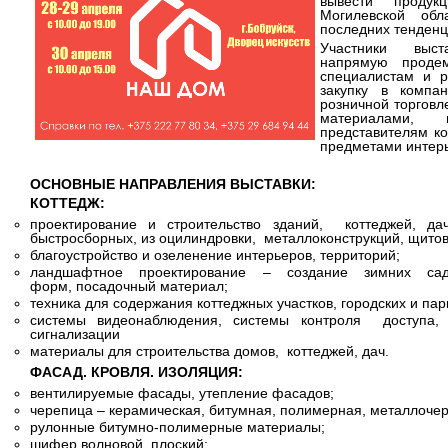
вывести продук
Могилевской об
последних тенденц
Участники выст
напрямую продем
специалистам и р
закупку в компа
розничной торгов
материалами, 
представителям к
предметами интерь
ОСНОВНЫЕ НАПРАВЛЕНИЯ ВЫСТАВКИ:
КОТТЕДЖ:
проектирование и строительство зданий, коттеджей, дач
быстросборных, из оцилиндровки, металлоконструкций, щитов
благоустройство и озеленение интерьеров, территорий;
ландшафтное проектирование – создание зимних сад
форм, посадочный материал;
техника для содержания коттеджных участков, городских и пар
системы видеонаблюдения, системы контроля доступа,
сигнализации
материалы для строительства домов, коттеджей, дач.
ФАСАД. КРОВЛЯ. ИЗОЛЯЦИЯ:
вентилируемые фасады, утепление фасадов;
черепица – керамическая, битумная, полимерная, металлоче
рулонные битумно-полимерные материалы;
шифер волновой, плоский;