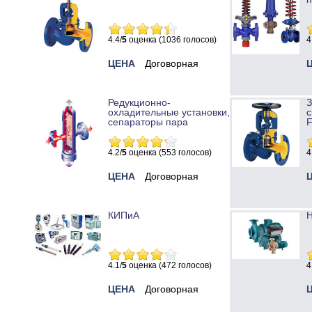
4.4/
5
оценка (1036 голосов)
4
ЦЕНА
Договорная
Редукционно-
охладительные установки,
с
сепараторы пара
4.2/
5
оценка (553 голосов)
4
ЦЕНА
Договорная
КИПиА
Н
4.1/
5
оценка (472 голосов)
4
ЦЕНА
Договорная