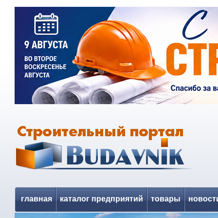
главная
каталог предприятий
товары
новост