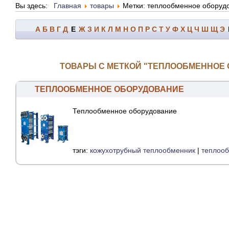
Вы здесь:
Главная
товары
Метки: теплообменное оборуд
А
Б
В
Г
Д
Е
Ж
З
И
К
Л
М
Н
О
П
Р
С
Т
У
Ф
Х
Ц
Ч
Ш
Щ
Э
ТОВАРЫ С МЕТКОЙ "ТЕПЛООБМЕННОЕ
ТЕПЛООБМЕННОЕ ОБОРУДОВАНИЕ
Теплообменное оборудование
тэги:
кожухотрубный теплообменник
|
теплоо