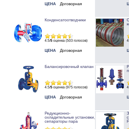
ЦЕНА
Договорная
Конденсатоотводчики
к
4.5/
5
оценка (503 голосов)
4
ЦЕНА
Договорная
Балансировочный клапан
Р
п
4.5/
5
оценка (975 голосов)
4
ЦЕНА
Договорная
Редукционно-
охладительные установки,
с
сепараторы пара