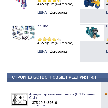
4.4/
5
оценка (474 голосов)
4
ЦЕНА
Договорная
КИПиА
Н
4.3/
5
оценка (401 голосов)
4
ЦЕНА
Договорная
СТРОИТЕЛЬСТВО: НОВЫЕ ПРЕДПРИЯТИЯ
Аренда строительных лесов (ИП Галушко
С.И.)
+ 375 29 6439619
e-mail
сайт компании