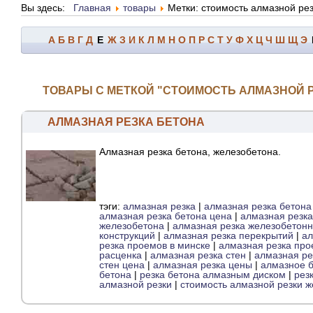
Вы здесь:
Главная
товары
Метки: стоимость алмазной ре
А
Б
В
Г
Д
Е
Ж
З
И
К
Л
М
Н
О
П
Р
С
Т
У
Ф
Х
Ц
Ч
Ш
Щ
Э
ТОВАРЫ С МЕТКОЙ "СТОИМОСТЬ АЛМАЗНОЙ 
АЛМАЗНАЯ РЕЗКА БЕТОНА
Алмазная резка бетона, железобетона.
тэги:
алмазная резка
|
алмазная резка бетона
алмазная резка бетона цена
|
алмазная резка
железобетона
|
алмазная резка железобетонн
конструкций
|
алмазная резка перекрытий
|
ал
резка проемов в минске
|
алмазная резка про
расценка
|
алмазная резка стен
|
алмазная ре
стен цена
|
алмазная резка цены
|
алмазное б
бетона
|
резка бетона алмазным диском
|
рез
алмазной резки
|
стоимость алмазной резки 