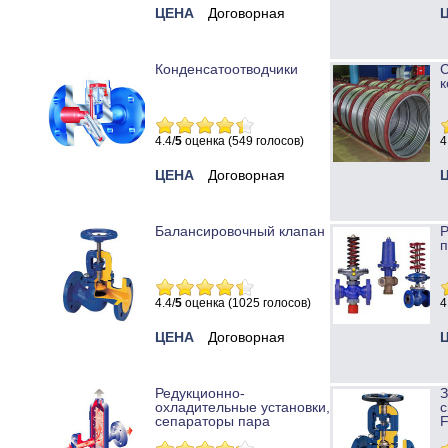
ЦЕНА
Договорная
Конденсатоотводчики
к
4.4/
5
оценка (549 голосов)
4
ЦЕНА
Договорная
Балансировочный клапан
Р
п
4.4/
5
оценка (1025 голосов)
4
ЦЕНА
Договорная
Редукционно-
охладительные установки,
с
сепараторы пара