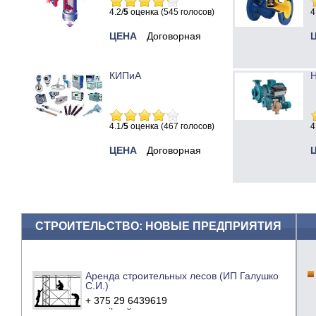
4.2/
5
оценка (545 голосов)
4
ЦЕНА
Договорная
КИПиА
Н
4.1/
5
оценка (467 голосов)
4
ЦЕНА
Договорная
СТРОИТЕЛЬСТВО: НОВЫЕ ПРЕДПРИЯТИЯ
Аренда строительных лесов (ИП Галушко
С.И.)
+ 375 29 6439619
e-mail
сайт компании