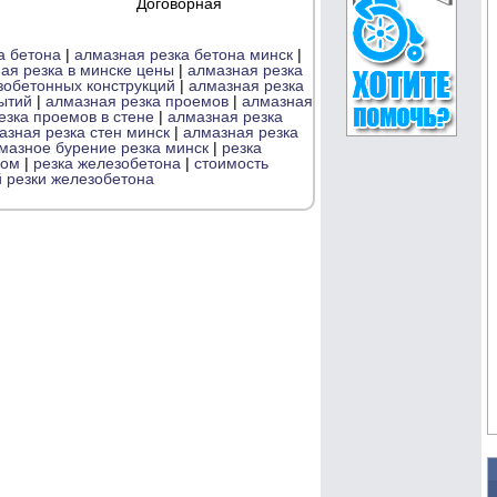
Договорная
а бетона
|
алмазная резка бетона минск
|
ая резка в минске цены
|
алмазная резка
зобетонных конструкций
|
алмазная резка
ытий
|
алмазная резка проемов
|
алмазная
езка проемов в стене
|
алмазная резка
азная резка стен минск
|
алмазная резка
мазное бурение резка минск
|
резка
ком
|
резка железобетона
|
стоимость
 резки железобетона