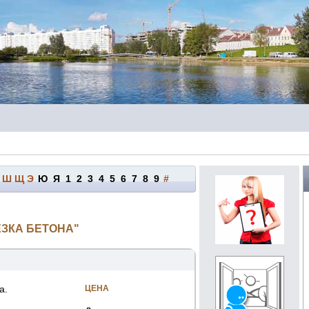
Ш
Щ
Э
Ю
Я
1
2
3
4
5
6
7
8
9
#
ЕЗКА БЕТОНА"
а.
ЦЕНА