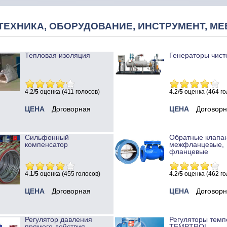
ТЕХНИКА, ОБОРУДОВАНИЕ, ИНСТРУМЕНТ, МЕ
Тепловая изоляция
Генераторы чист
4.2/
5
оценка (411 голосов)
4.2/
5
оценка (464 го
ЦЕНА
Договорная
ЦЕНА
Договор
Сильфонный
Обратные клапа
компенсатор
межфланцевые,
фланцевые
4.1/
5
оценка (455 голосов)
4.2/
5
оценка (462 го
ЦЕНА
Договорная
ЦЕНА
Договор
Регулятор давления
Регуляторы темп
прямого действия
TEMPTROL