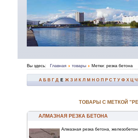
Вы здесь:
Главная
товары
Метки: резка бетона
А
Б
В
Г
Д
Е
Ж
З
И
К
Л
М
Н
О
П
Р
С
Т
У
Ф
Х
Ц
Ч
ТОВАРЫ С МЕТКОЙ "Р
АЛМАЗНАЯ РЕЗКА БЕТОНА
Алмазная резка бетона, железобетон