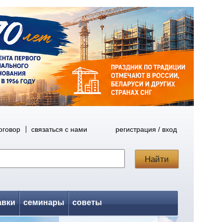
оговор
связаться с нами
регистрация / вход
авки
семинары
советы