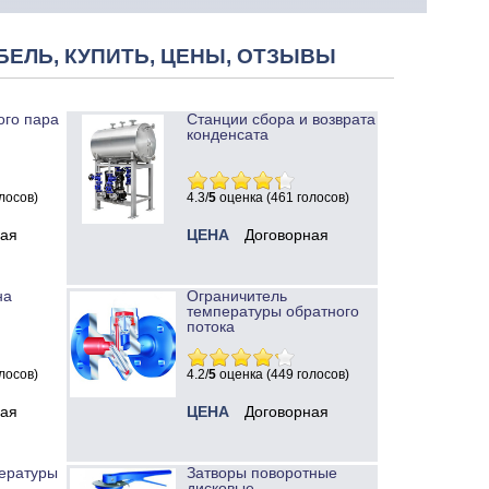
БЕЛЬ, КУПИТЬ, ЦЕНЫ, ОТЗЫВЫ
ого пара
Станции сбора и возврата
конденсата
лосов)
4.3/
5
оценка (461 голосов)
ная
ЦЕНА
Договорная
на
Ограничитель
температуры обратного
потока
лосов)
4.2/
5
оценка (449 голосов)
ная
ЦЕНА
Договорная
ературы
Затворы поворотные
дисковые