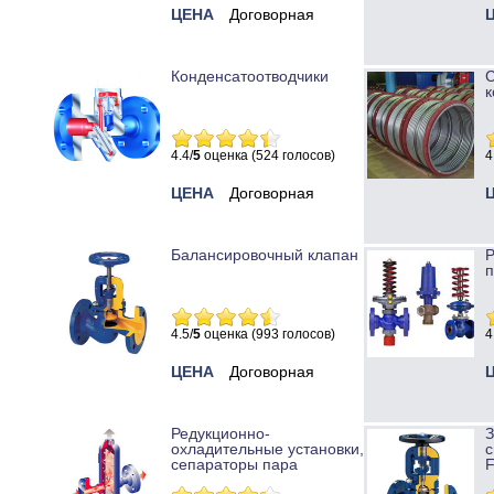
ЦЕНА
Договорная
Конденсатоотводчики
к
4.4/
5
оценка (524 голосов)
4
ЦЕНА
Договорная
Балансировочный клапан
Р
п
4.5/
5
оценка (993 голосов)
4
ЦЕНА
Договорная
Редукционно-
охладительные установки,
с
сепараторы пара