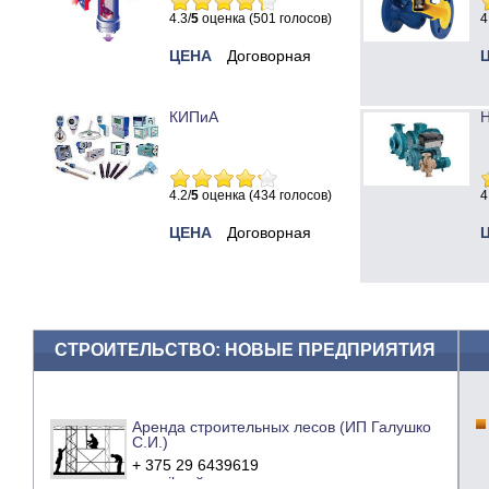
4.3/
5
оценка (501 голосов)
4
ЦЕНА
Договорная
КИПиА
Н
4.2/
5
оценка (434 голосов)
4
ЦЕНА
Договорная
СТРОИТЕЛЬСТВО: НОВЫЕ ПРЕДПРИЯТИЯ
Аренда строительных лесов (ИП Галушко
С.И.)
+ 375 29 6439619
e-mail
сайт компании