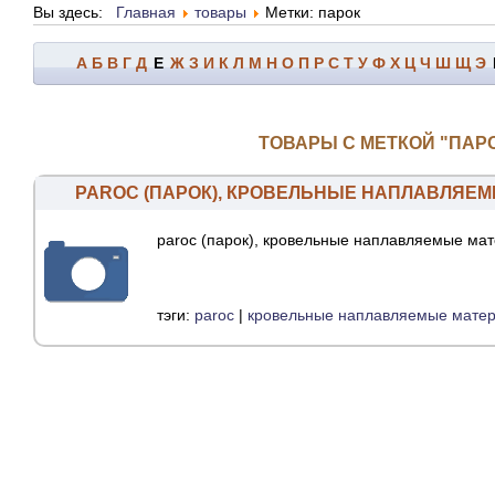
Вы здесь:
Главная
товары
Метки: парок
А
Б
В
Г
Д
Е
Ж
З
И
К
Л
М
Н
О
П
Р
С
Т
У
Ф
Х
Ц
Ч
Ш
Щ
Э
ТОВАРЫ С МЕТКОЙ "ПАР
PAROC (ПАРОК), КРОВЕЛЬНЫЕ НАПЛАВЛЯЕ
paroc (парок), кровельные наплавляемые ма
тэги:
paroc
|
кровельные наплавляемые мате