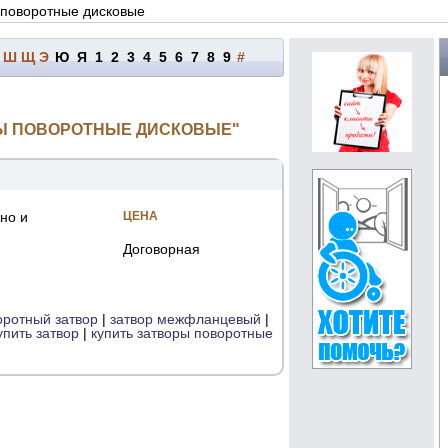
ы поворотные дисковые
Ш
Щ
Э
Ю
Я
1
2
3
4
5
6
7
8
9
#
РЫ ПОВОРОТНЫЕ ДИСКОВЫЕ"
но и
ЦЕНА
Договорная
оротный затвор
|
затвор межфланцевый
|
упить затвор
|
купить затворы поворотные