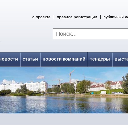
о проекте
правила регистрации
публичный д
новости
статьи
новости компаний
тендеры
выст