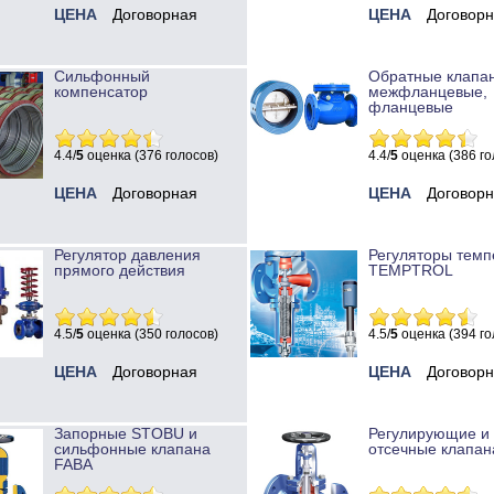
ЦЕНА
Договорная
ЦЕНА
Договор
Сильфонный
Обратные клапа
компенсатор
межфланцевые,
фланцевые
4.4/
5
оценка (376 голосов)
4.4/
5
оценка (386 го
ЦЕНА
Договорная
ЦЕНА
Договор
Регулятор давления
Регуляторы темп
прямого действия
TEMPTROL
4.5/
5
оценка (350 голосов)
4.5/
5
оценка (394 го
ЦЕНА
Договорная
ЦЕНА
Договор
Запорные STOBU и
Регулирующие и
сильфонные клапана
отсечные клапан
FABA