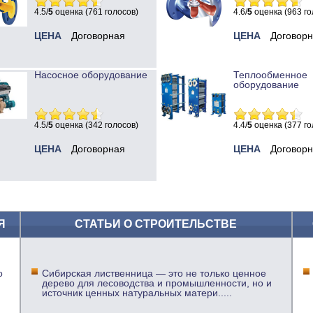
4.5/
5
оценка (761 голосов)
4.6/
5
оценка (963 го
ЦЕНА
Договорная
ЦЕНА
Договор
Насосное оборудование
Теплообменное
оборудование
4.5/
5
оценка (342 голосов)
4.4/
5
оценка (377 го
ЦЕНА
Договорная
ЦЕНА
Договор
Я
СТАТЬИ О СТРОИТЕЛЬСТВЕ
о
Сибирская лиственница — это не только ценное
дерево для лесоводства и промышленности, но и
источник ценных натуральных матери
.....