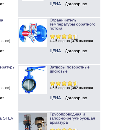
ная
ЦЕНА
Договорная
на
Ограничитель
температуры обратного
потока
лосов)
4.4/
5
оценка (375 голосов)
ная
ЦЕНА
Договорная
ературы
Затворы поворотные
дисковые
лосов)
4.5/
5
оценка (382 голосов)
ная
ЦЕНА
Договорная
Трубопроводная и
а STEVI
запорно-регулирующая
арматура