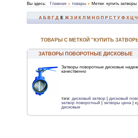
Вы здесь:
Главная
товары
Метки: купить затвор
А
Б
В
Г
Д
Е
Ж
З
И
К
Л
М
Н
О
П
Р
С
Т
У
Ф
Х
Ц
Ч
ТОВАРЫ С МЕТКОЙ "КУПИТЬ ЗАТВО
ЗАТВОРЫ ПОВОРОТНЫЕ ДИСКОВЫЕ
Затворы поворотные дисковые надеж
качественно
тэги:
дисковый затвор
|
дисковый пов
затвор поворотный
|
затворы цена
|
к
дисковые