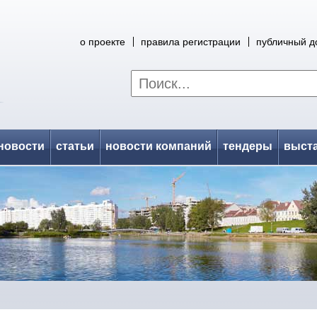
о проекте
правила регистрации
публичный д
новости
статьи
новости компаний
тендеры
выст