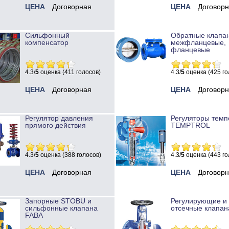
ЦЕНА
Договорная
ЦЕНА
Договор
Сильфонный
Обратные клапа
компенсатор
межфланцевые,
фланцевые
4.3/
5
оценка (411 голосов)
4.3/
5
оценка (425 го
ЦЕНА
Договорная
ЦЕНА
Договор
Регулятор давления
Регуляторы темп
прямого действия
TEMPTROL
4.3/
5
оценка (388 голосов)
4.3/
5
оценка (443 го
ЦЕНА
Договорная
ЦЕНА
Договор
Запорные STOBU и
Регулирующие и
сильфонные клапана
отсечные клапан
FABA