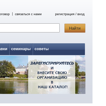
оговор
связаться с нами
регистрация / вход
авки
семинары
советы