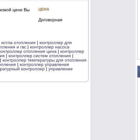
изкой цене Вы
ЦЕНА
Договорная
 котла отопления
|
контроллер для
пления и гвс
|
контроллер насоса
контроллер отопления цена
|
контроллер
ия
|
контроллер систем отопления
|
|
контроллер температуры для отопления
опления
|
контроллер управления
ратурный контроллер
|
управление