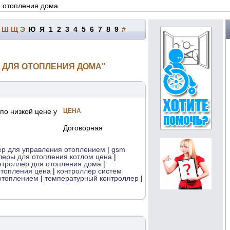
я отопления дома
Ш
Щ
Э
Ю
Я
1
2
3
4
5
6
7
8
9
#
 ДЛЯ ОТОПЛЕНИЯ ДОМА"
по низкой цене у
ЦЕНА
Договорная
ер для управления отоплением
|
gsm
леры для отопления котлом цена
|
нтроллер для отопления дома
|
отопления цена
|
контроллер систем
отоплением
|
температурный контроллер
|