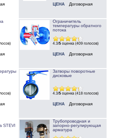
ная
ЦЕНА
Договорная
на
Ограничитель
температуры обратного
потока
лосов)
4.3/
5
оценка (409 голосов)
ная
ЦЕНА
Договорная
ературы
Затворы поворотные
дисковые
лосов)
4.3/
5
оценка (418 голосов)
ная
ЦЕНА
Договорная
Трубопроводная и
а STEVI
запорно-регулирующая
арматура