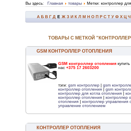
Вы здесь:
Главная
товары
Метки: контроллер дл
А
Б
В
Г
Д
Е
Ж
З
И
К
Л
М
Н
О
П
Р
С
Т
У
Ф
Х
Ц
Ч
ТОВАРЫ С МЕТКОЙ "КОНТРОЛЛЕР
GSM КОНТРОЛЛЕР ОТОПЛЕНИЯ
GSM контроллер отопления
купить 
нас
+375 17 2603200
тэги:
gsm контроллер
|
gsm контролл
контроллер отопления
|
gsm контрол
контроллер для котла отопления
|
ко
контроллер отопления
|
контроллер 
отопления
|
контроллер управления 
управление отоплением
КОНТРОЛЛЕР ОТОПЛЕНИЯ