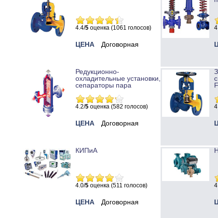
4.4/
5
оценка (1061 голосов)
4
ЦЕНА
Договорная
Редукционно-
охладительные установки,
с
сепараторы пара
4.2/
5
оценка (582 голосов)
4
ЦЕНА
Договорная
КИПиА
Н
4.0/
5
оценка (511 голосов)
4
ЦЕНА
Договорная