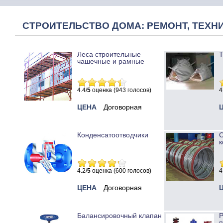
СТРОИТЕЛЬСТВО ДОМА: РЕМОНТ, ТЕХНИ
Леса строительные
Т
чашечные и рамные
4.4/
5
оценка (943 голосов)
4
ЦЕНА
Договорная
Конденсатоотводчики
к
4.2/
5
оценка (600 голосов)
4
ЦЕНА
Договорная
Балансировочный клапан
Р
п