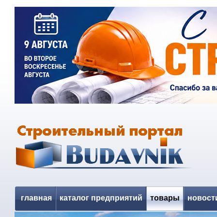
главная
каталог предприятий
товары
новост