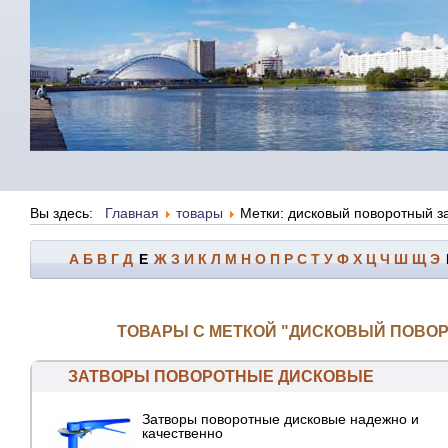
Вы здесь:
Главная
товары
Метки: дисковый поворотный з
А
Б
В
Г
Д
Е
Ж
З
И
К
Л
М
Н
О
П
Р
С
Т
У
Ф
Х
Ц
Ч
Ш
Щ
Э
ТОВАРЫ С МЕТКОЙ "ДИСКОВЫЙ ПОВО
ЗАТВОРЫ ПОВОРОТНЫЕ ДИСКОВЫЕ
Затворы поворотные дисковые надежно и
качественно