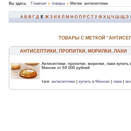
Вы здесь:
Главная
товары
Метки: антисептики
А
Б
В
Г
Д
Е
Ж
З
И
К
Л
М
Н
О
П
Р
С
Т
У
Ф
Х
Ц
Ч
Ш
Щ
Э
ТОВАРЫ С МЕТКОЙ "АНТИСЕ
АНТИСЕПТИКИ, ПРОПИТКИ, МОРИЛКИ, ЛАКИ
Антисептики, пропитки, морилки, лаки купить 
Минске от 59.000 рублей
тэги:
антисептики
|
купить в Минске
|
лаки
|
мо