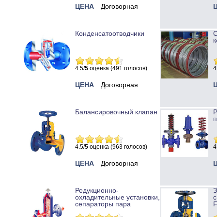
ЦЕНА
Договорная
Конденсатоотводчики
к
4.5/
5
оценка (491 голосов)
4
ЦЕНА
Договорная
Балансировочный клапан
Р
п
4.5/
5
оценка (963 голосов)
4
ЦЕНА
Договорная
Редукционно-
охладительные установки,
с
сепараторы пара