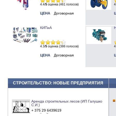
4.4/
5
оценка (461 голосов)
4
ЦЕНА
Договорная
КИПиА
Н
4.3/
5
оценка (386 голосов)
4
ЦЕНА
Договорная
СТРОИТЕЛЬСТВО: НОВЫЕ ПРЕДПРИЯТИЯ
Аренда строительных лесов (ИП Галушко
С.И.)
+ 375 29 6439619
e-mail
сайт компании