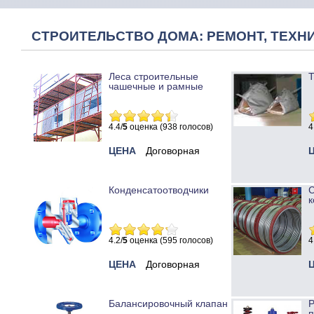
СТРОИТЕЛЬСТВО ДОМА: РЕМОНТ, ТЕХНИ
Леса строительные
Т
чашечные и рамные
4.4/
5
оценка (938 голосов)
4
ЦЕНА
Договорная
Конденсатоотводчики
к
4.2/
5
оценка (595 голосов)
4
ЦЕНА
Договорная
Балансировочный клапан
Р
п