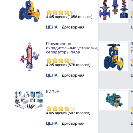
4.4/
5
оценка (1056 голосов)
4
ЦЕНА
Договорная
Редукционно-
охладительные установки,
с
сепараторы пара
4.2/
5
оценка (578 голосов)
4
ЦЕНА
Договорная
КИПиА
Н
4.0/
5
оценка (507 голосов)
4
ЦЕНА
Договорная