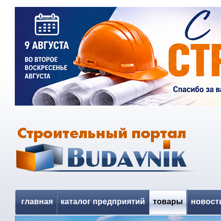
главная
каталог предприятий
товары
новост