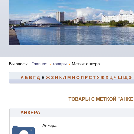
Вы здесь:
Главная
товары
Метки: анкера
А
Б
В
Г
Д
Е
Ж
З
И
К
Л
М
Н
О
П
Р
С
Т
У
Ф
Х
Ц
Ч
Ш
Щ
Э
ТОВАРЫ С МЕТКОЙ "АНКЕ
АНКЕРА
Анкера