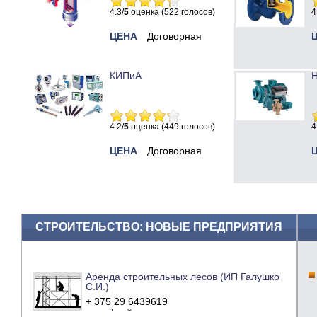
4.3/
5
оценка (522 голосов)
4
ЦЕНА
Договорная
КИПиА
Н
4.2/
5
оценка (449 голосов)
4
ЦЕНА
Договорная
СТРОИТЕЛЬСТВО: НОВЫЕ ПРЕДПРИЯТИЯ
Аренда строительных лесов (ИП Галушко
С.И.)
+ 375 29 6439619
e-mail
сайт компании