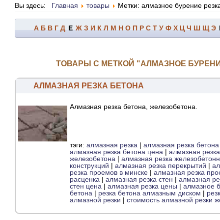
Вы здесь:
Главная
товары
Метки: алмазное бурение резк
А
Б
В
Г
Д
Е
Ж
З
И
К
Л
М
Н
О
П
Р
С
Т
У
Ф
Х
Ц
Ч
Ш
Щ
Э
ТОВАРЫ С МЕТКОЙ "АЛМАЗНОЕ БУРЕНИ
АЛМАЗНАЯ РЕЗКА БЕТОНА
Алмазная резка бетона, железобетона.
тэги:
алмазная резка
|
алмазная резка бетона
алмазная резка бетона цена
|
алмазная резка
железобетона
|
алмазная резка железобетонн
конструкций
|
алмазная резка перекрытий
|
ал
резка проемов в минске
|
алмазная резка про
расценка
|
алмазная резка стен
|
алмазная ре
стен цена
|
алмазная резка цены
|
алмазное б
бетона
|
резка бетона алмазным диском
|
рез
алмазной резки
|
стоимость алмазной резки 