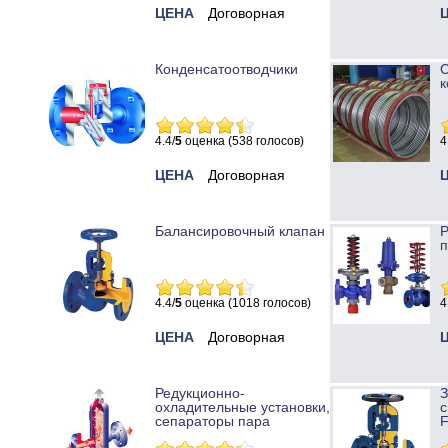
ЦЕНА
Договорная
Конденсатоотводчики
к
4.4/
5
оценка (538 голосов)
4
ЦЕНА
Договорная
Балансировочный клапан
Р
п
4.4/
5
оценка (1018 голосов)
4
ЦЕНА
Договорная
Редукционно-
охладительные установки,
с
сепараторы пара