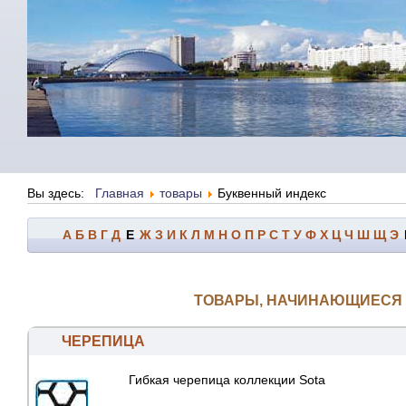
Вы здесь:
Главная
товары
Буквенный индекс
А
Б
В
Г
Д
Е
Ж
З
И
К
Л
М
Н
О
П
Р
С
Т
У
Ф
Х
Ц
Ч
Ш
Щ
Э
ТОВАРЫ, НАЧИНАЮЩИЕСЯ 
ЧЕРЕПИЦА
Гибкая черепица коллекции Sota