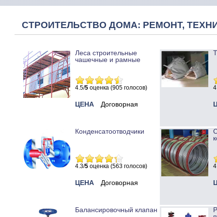
СТРОИТЕЛЬСТВО ДОМА: РЕМОНТ, ТЕХНИ
Леса строительные
Т
чашечные и рамные
4.5/
5
оценка (905 голосов)
4
ЦЕНА
Договорная
Конденсатоотводчики
к
4.3/
5
оценка (563 голосов)
4
ЦЕНА
Договорная
Балансировочный клапан
Р
п