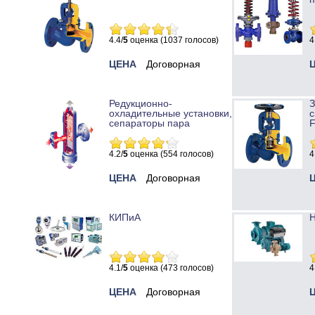
4.4/
5
оценка (1037 голосов)
4
ЦЕНА
Договорная
Редукционно-
охладительные установки,
с
сепараторы пара
4.2/
5
оценка (554 голосов)
4
ЦЕНА
Договорная
КИПиА
Н
4.1/
5
оценка (473 голосов)
4
ЦЕНА
Договорная