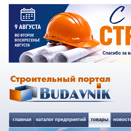
главная
каталог предприятий
товары
новост