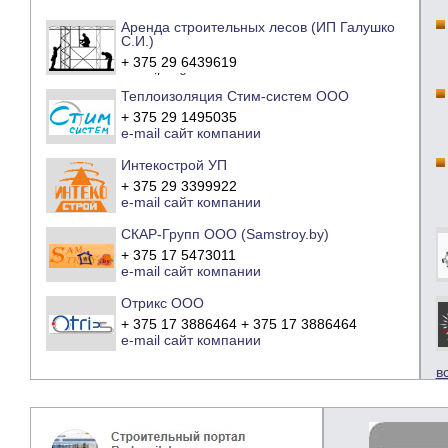
Аренда строительных лесов (ИП Галушко
С.И.)
+ 375 29 6439619
e-mail
сайт компании
Теплоизоляция Стим-систем ООО
+ 375 29 1495035
e-mail
сайт компании
Интекострой УП
+ 375 29 3399922
e-mail
сайт компании
СКАР-Групп ООО (Samstroy.by)
+ 375 17 5473011
e-mail
сайт компании
Отрикс ООО
+ 375 17 3886464 + 375 17 3886464
e-mail
сайт компании
в