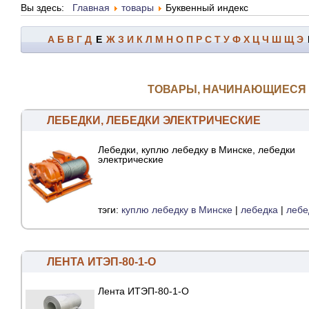
Вы здесь:
Главная
товары
Буквенный индекс
А
Б
В
Г
Д
Е
Ж
З
И
К
Л
М
Н
О
П
Р
С
Т
У
Ф
Х
Ц
Ч
Ш
Щ
Э
ТОВАРЫ, НАЧИНАЮЩИЕСЯ 
ЛЕБЕДКИ, ЛЕБЕДКИ ЭЛЕКТРИЧЕСКИЕ
Лебедки, куплю лебедку в Минске, лебедки
электрические
тэги:
куплю лебедку в Минске
|
лебедка
|
лебе
ЛЕНТА ИТЭП-80-1-О
Лента ИТЭП-80-1-О