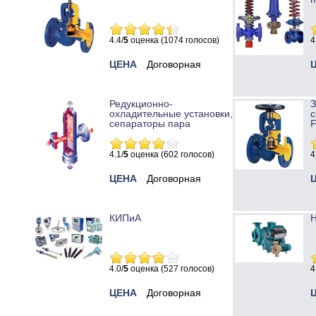
4.4/
5
оценка (1074 голосов)
4
ЦЕНА
Договорная
Редукционно-
охладительные установки,
с
сепараторы пара
4.1/
5
оценка (602 голосов)
4
ЦЕНА
Договорная
КИПиА
Н
4.0/
5
оценка (527 голосов)
4
ЦЕНА
Договорная