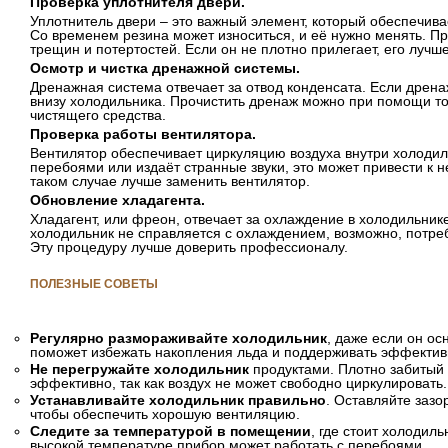
Проверка уплотнителя двери.
Уплотнитель двери – это важный элемент, который обеспечива
Со временем резина может износиться, и её нужно менять. Пр
трещин и потертостей. Если он не плотно прилегает, его лучш
Осмотр и чистка дренажной системы.
Дренажная система отвечает за отвод конденсата. Если дрена
внизу холодильника. Прочистить дренаж можно при помощи то
чистящего средства.
Проверка работы вентилятора.
Вентилятор обеспечивает циркуляцию воздуха внутри холодиль
перебоями или издаёт странные звуки, это может привести к
таком случае лучше заменить вентилятор.
Обновление хладагента.
Хладагент, или фреон, отвечает за охлаждение в холодильнике
холодильник не справляется с охлаждением, возможно, потре
Эту процедуру лучше доверить профессионалу.
ПОЛЕЗНЫЕ СОВЕТЫ
Регулярно размораживайте холодильник
, даже если он ос
поможет избежать накопления льда и поддерживать эффектив
Не перегружайте холодильник
продуктами. Плотно забитый
эффективно, так как воздух не может свободно циркулировать.
Устанавливайте холодильник правильно
. Оставляйте зазо
чтобы обеспечить хорошую вентиляцию.
Следите за температурой в помещении
, где стоит холодил
высокой температуре прибор может работать с перебоями.