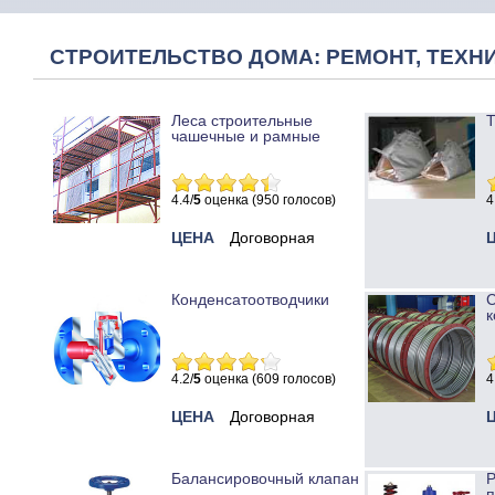
СТРОИТЕЛЬСТВО ДОМА: РЕМОНТ, ТЕХНИ
Леса строительные
Т
чашечные и рамные
4.4/
5
оценка (950 голосов)
4
ЦЕНА
Договорная
Конденсатоотводчики
к
4.2/
5
оценка (609 голосов)
4
ЦЕНА
Договорная
Балансировочный клапан
Р
п