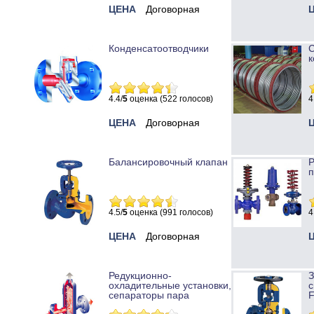
ЦЕНА
Договорная
Конденсатоотводчики
к
4.4/
5
оценка (522 голосов)
4
ЦЕНА
Договорная
Балансировочный клапан
Р
п
4.5/
5
оценка (991 голосов)
4
ЦЕНА
Договорная
Редукционно-
охладительные установки,
с
сепараторы пара