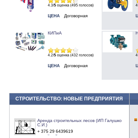
4.3/
5
оценка (495 голосов)
4
ЦЕНА
Договорная
КИПиА
Н
4.2/
5
оценка (432 голосов)
4
ЦЕНА
Договорная
СТРОИТЕЛЬСТВО: НОВЫЕ ПРЕДПРИЯТИЯ
Аренда строительных лесов (ИП Галушко
С.И.)
+ 375 29 6439619
e-mail
сайт компании