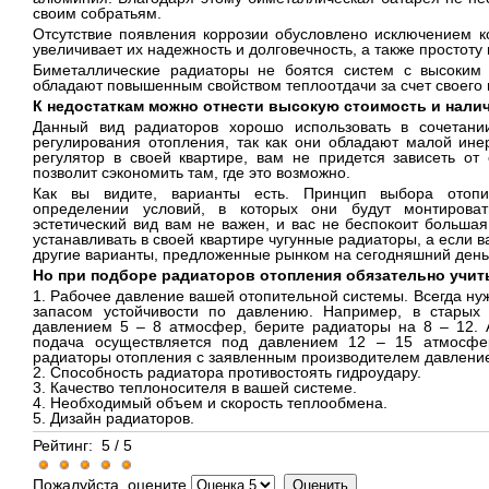
своим собратьям.
Отсутствие появления коррозии обусловлено исключением к
увеличивает их надежность и долговечность, а также простоту
Биметаллические радиаторы не боятся систем с высоким
обладают повышенным свойством теплоотдачи за счет своего
К недостаткам можно отнести высокую стоимость и нали
Данный вид радиаторов хорошо использовать в сочетани
регулирования отопления, так как они обладают малой ине
регулятор в своей квартире, вам не придется зависеть от
позволит сэкономить там, где это возможно.
Как вы видите, варианты есть. Принцип выбора отопи
определении условий, в которых они будут монтироват
эстетический вид вам не важен, и вас не беспокоит большая
устанавливать в своей квартире чугунные радиаторы, а если в
другие варианты, предложенные рынком на сегодняшний день
Но при подборе радиаторов отопления обязательно учит
1. Рабочее давление вашей отопительной системы. Всегда ну
запасом устойчивости по давлению. Например, в старых 
давлением 5 – 8 атмосфер, берите радиаторы на 8 – 12. 
подача осуществляется под давлением 12 – 15 атмосфе
радиаторы отопления с заявленным производителем давлени
2. Способность радиатора противостоять гидроудару.
3. Качество теплоносителя в вашей системе.
4. Необходимый объем и скорость теплообмена.
5. Дизайн радиаторов.
Рейтинг:
5
/
5
Пожалуйста, оцените