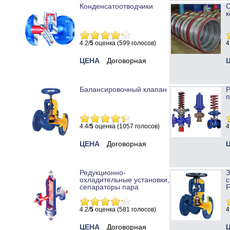
Конденсатоотводчики
к
4.2/
5
оценка (599 голосов)
4
ЦЕНА
Договорная
Балансировочный клапан
Р
п
4.4/
5
оценка (1057 голосов)
4
ЦЕНА
Договорная
Редукционно-
охладительные установки,
с
сепараторы пара
4.2/
5
оценка (581 голосов)
4
ЦЕНА
Договорная