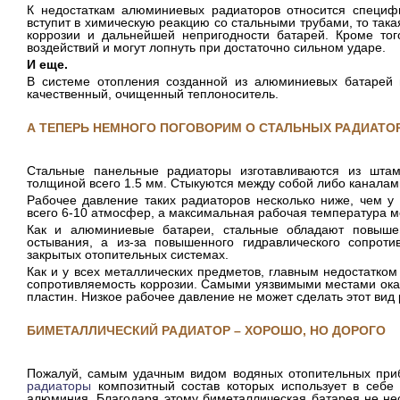
К недостаткам алюминиевых радиаторов относится специф
вступит в химическую реакцию со стальными трубами, то така
коррозии и дальнейшей непригодности батарей. Кроме тог
воздействий и могут лопнуть при достаточно сильном ударе.
И еще.
В системе отопления созданной из алюминиевых батарей 
качественный, очищенный теплоноситель.
А ТЕПЕРЬ НЕМНОГО ПОГОВОРИМ О СТАЛЬНЫХ РАДИАТО
Стальные панельные радиаторы изготавливаются из штам
толщиной всего 1.5 мм. Стыкуются между собой либо каналам
Рабочее давление таких радиаторов несколько ниже, чем у 
всего 6-10 атмосфер, а максимальная рабочая температура мо
Как и алюминиевые батареи, стальные обладают повыше
остывания, а из-за повышенного гидравлического сопрот
закрытых отопительных системах.
Как и у всех металлических предметов, главным недостатком
сопротивляемость коррозии. Самыми уязвимыми местами ока
пластин. Низкое рабочее давление не может сделать этот вид
БИМЕТАЛЛИЧЕСКИЙ РАДИАТОР – ХОРОШО, НО ДОРОГО
Пожалуй, самым удачным видом водяных отопительных пр
радиаторы
композитный состав которых использует в себе 
алюминия. Благодаря этому биметаллическая батарея не нес