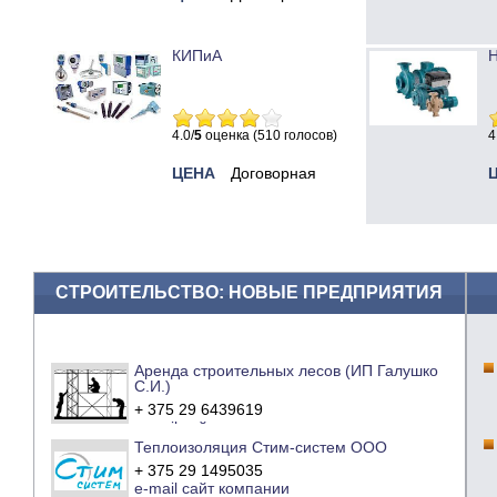
КИПиА
Н
4.0/
5
оценка (510 голосов)
4
ЦЕНА
Договорная
СТРОИТЕЛЬСТВО: НОВЫЕ ПРЕДПРИЯТИЯ
Аренда строительных лесов (ИП Галушко
С.И.)
+ 375 29 6439619
e-mail
сайт компании
Теплоизоляция Стим-систем ООО
+ 375 29 1495035
e-mail
сайт компании