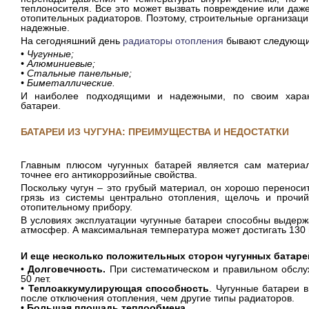
теплоносителя. Все это может вызвать повреждение или да
отопительных радиаторов. Поэтому, строительные организаци
надежные.
На сегодняшний день
радиаторы отопления
бывают следующи
•
Чугунные;
• Алюминиевые;
• Стальные панельные;
• Биметаллические.
И наиболее подходящими и надежными, по своим характ
батареи.
БАТАРЕИ ИЗ ЧУГУНА: ПРЕИМУЩЕСТВА И НЕДОСТАТКИ
Главным плюсом чугунных батарей является сам материал
точнее его антикоррозийные свойства.
Поскольку чугун – это грубый материал, он хорошо перенос
грязь из системы центрально отопления, щелочь и прочи
отопительному прибору.
В условиях эксплуатации чугунные батареи способны выдерж
атмосфер. А максимальная температура может достигать 130 
И еще несколько положительных сторон чугунных батаре
•
Долговечность.
При систематическом и правильном обслу
50 лет.
•
Теплоаккумулирующая способность
. Чугунные батареи 
после отключения отопления, чем другие типы радиаторов.
•
Большая площадь теплообмена
.