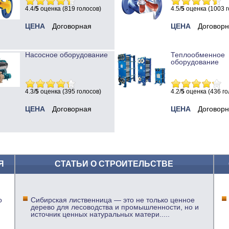
4.4/
5
оценка (819 голосов)
4.5/
5
оценка (1003 г
ЦЕНА
Договорная
ЦЕНА
Договор
Насосное оборудование
Теплообменное
оборудование
4.3/
5
оценка (395 голосов)
4.2/
5
оценка (436 го
ЦЕНА
Договорная
ЦЕНА
Договор
Я
СТАТЬИ О СТРОИТЕЛЬСТВЕ
о
Сибирская лиственница — это не только ценное
дерево для лесоводства и промышленности, но и
источник ценных натуральных матери
.....