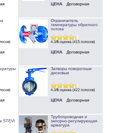
ная
ЦЕНА
Договорная
на
Ограничитель
температуры обратного
потока
лосов)
4.3/
5
оценка (415 голосов)
ная
ЦЕНА
Договорная
ературы
Затворы поворотные
дисковые
лосов)
4.3/
5
оценка (422 голосов)
ная
ЦЕНА
Договорная
Трубопроводная и
а STEVI
запорно-регулирующая
арматура