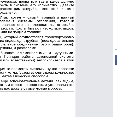
пеллеты
, дрова или газ и какое должно
быть в системе его количество. Давайте
рассмотрим каждый элемент этой системы
отдельно.
Итак,
котел
– самый главный и важный
элемент системы отопления, который
равляет его в теплоноситель, который в
аторам. Котлы бывают нескольких видов:
 или на жидком топливе.
 который осуществляет транспортировку
ких видов: однотрубная (последовательное
ллельное соединение труб и радиаторов).
деланы, и размерами.
бывают алюминиевыми и чугунными.
т. Принцип работы автономной системы
й или естественной) теплоносителя в этой
димые элементы системы, нужно провести
ости котла. Затем высчитываем количество
им математическим способом.
еще вспомогательные детали. Как видим,
тать и строго по подсчетам устанавливать.
ать вас даже в самые лютые морозы.