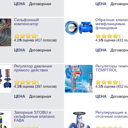
ЦЕНА
Договорная
ЦЕНА
Договор
Сильфонный
Обратные клапа
компенсатор
межфланцевые,
фланцевые
4.2/
5
оценка (417 голосов)
4.3/
5
оценка (431 го
ЦЕНА
Договорная
ЦЕНА
Договор
Регулятор давления
Регуляторы темп
прямого действия
TEMPTROL
4.3/
5
оценка (397 голосов)
4.3/
5
оценка (452 го
ЦЕНА
Договорная
ЦЕНА
Договор
Запорные STOBU и
Регулирующие и
сильфонные клапана
отсечные клапан
FABA