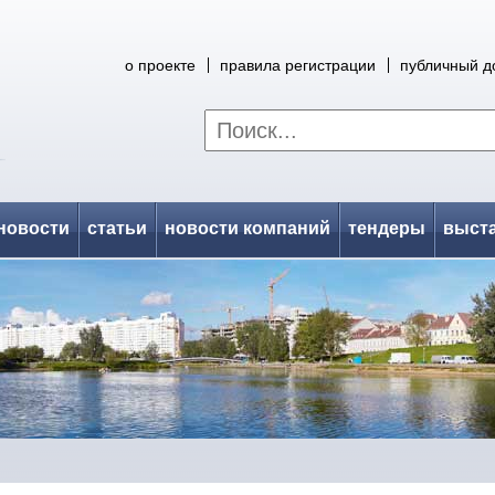
о проекте
правила регистрации
публичный д
новости
статьи
новости компаний
тендеры
выст