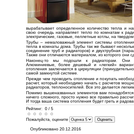
вырабатывает определенное количество тепла и нап
свою очередь направляет тепло по комнатам к ради
электрические, газовые,
пеллетные котлы,
на твердом
Трубы – немаловажный элемент системы отопления,
тепла в комнаты дома. Трубы так же бывают несколь
соединение труб и радиаторов) и двухтрубная (пара
Также они отличаются материалом, из которого они с
Наконец-то мы подошли к радиаторам. Они 
Алюминиевые, более дешевый и «легкий» вариан
отопления заключается в циркуляции (принудительно
самой замкнутой системе.
Прежде чем проводить отопление и покупать необхо
расчет, который необходимо начать с расчетов мощн
радиаторов, теплоносителей. Все это делается легк
Помимо вышеназванных элементов вам понадобятся 
ничего сложного, просто нужно все правильно рассчи
И тогда ваша система отопления будет греть и радов
Рейтинг:
0
/
5
Пожалуйста, оцените
Опубликовано 20.12.2016