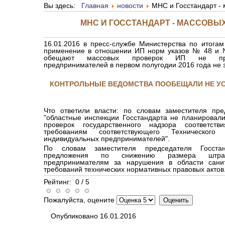
Вы здесь:
Главная
новости
МНС и Госстандарт - 
МНС И ГОССТАНДАРТ - МАССОВЫХ
16.01.2016 в пресс-службе Министерства по итогам
применение в отношении ИП норм указов № 48 и 
обещают массовых проверок ИП не пров
предпринимателей в первом полугодии 2016 года не 
КОНТРОЛЬНЫЕ ВЕДОМСТВА ПООБЕЩАЛИ НЕ УС
Что ответили власти: по словам заместителя пре
"областные инспекции Госстандарта не планировали
проверок государственного надзора соответст
требованиям соответствующего Техническог
индивидуальных предпринимателей".
По словам заместителя председателя Госста
предложения по снижению размера штра
предпринимателям за нарушения в области санит
требований технических нормативных правовых актов
Рейтинг:
0
/
5
Пожалуйста, оцените
Опубликовано 16.01.2016