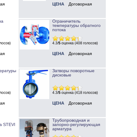
ная
ЦЕНА
Договорная
на
Ограничитель
температуры обратного
потока
лосов)
4.3/
5
оценка (408 голосов)
ная
ЦЕНА
Договорная
ературы
Затворы поворотные
дисковые
лосов)
4.3/
5
оценка (418 голосов)
ная
ЦЕНА
Договорная
Трубопроводная и
а STEVI
запорно-регулирующая
арматура