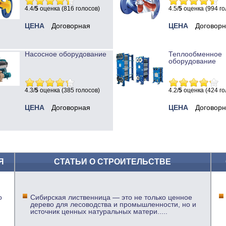
4.4/
5
оценка (816 голосов)
4.5/
5
оценка (994 го
ЦЕНА
Договорная
ЦЕНА
Договор
Насосное оборудование
Теплообменное
оборудование
4.3/
5
оценка (385 голосов)
4.2/
5
оценка (424 го
ЦЕНА
Договорная
ЦЕНА
Договор
Я
СТАТЬИ О СТРОИТЕЛЬСТВЕ
о
Сибирская лиственница — это не только ценное
дерево для лесоводства и промышленности, но и
источник ценных натуральных матери
.....