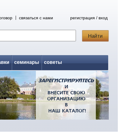
оговор
связаться с нами
регистрация / вход
авки
семинары
советы