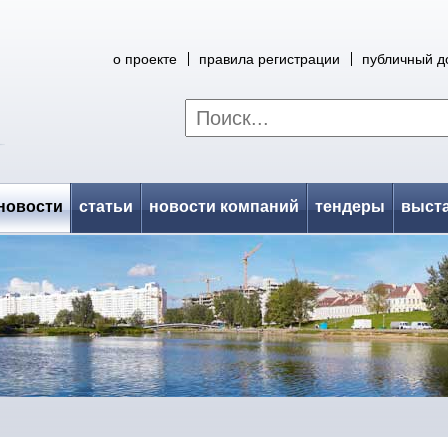
о проекте
правила регистрации
публичный д
новости
статьи
новости компаний
тендеры
выст